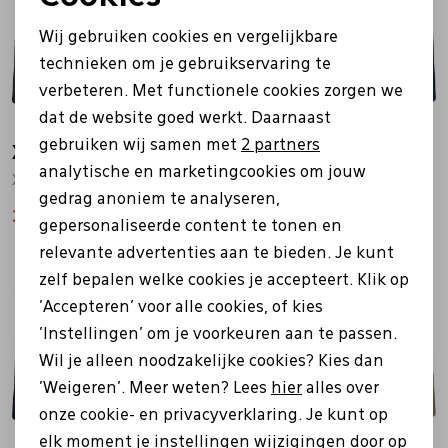
Noodzakelijke cookies
Wij gebruiken cookies en vergelijkbare
Personalisatie cookies
technieken om je gebruikservaring te
verbeteren. Met functionele cookies zorgen we
Analytische cookies
dat de website goed werkt. Daarnaast
Marketing cookies
gebruiken wij samen met
2 partners
Xapron
Xapron
analytische en marketingcookies om jouw
Xapron placemat 4 stuks Bovine bruin
Xapron placemat 4 stuks Bovine blauw
gedrag anoniem te analyseren,
38,00
59,95
38,00
59,95
gepersonaliseerde content te tonen en
relevante advertenties aan te bieden. Je kunt
Sale
Sale
zelf bepalen welke cookies je accepteert. Klik op
'Accepteren' voor alle cookies, of kies
'Instellingen' om je voorkeuren aan te passen.
Wil je alleen noodzakelijke cookies? Kies dan
'Weigeren'. Meer weten? Lees
hier
alles over
onze cookie- en privacyverklaring. Je kunt op
elk moment je instellingen wijzigingen door op