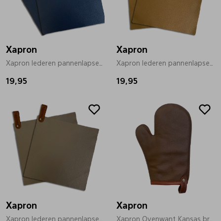
Bandschoenen
Sneakers
Lederen schort
Xapron
Comfort schoenen
Veterschoenen
Mutsen
Xapron
Xapron lederen pannenlapset blauw
Xapron lederen pannenlapset bruin
19,95
Instappers
Pantoffels
Onderhoud
19,95
Mocassin
Boots
Onderzetters
Pumps
Laarzen
Pasjeshouders
Sneakers
Regenlaarzen
Petten
Xapron
Xapron
Veterschoenen
Portemonnees
Xapron lederen pannenlapset bruin
Xapron Ovenwant Kansas bruin