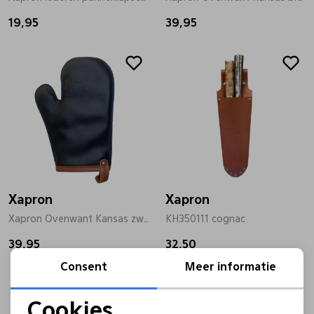
19,95
39,95
Pantoffels
Riemen
Boots/ Enkellaarsjes
Schoenlepels
Laarzen
Sjaal
Regenlaarzen
Sokken
Xapron
Xapron
Tassen
Xapron Ovenwant Kansas zwart
KH350111 cognac
39,95
32,50
Veters
Consent
Meer informatie
Sale
Sale
Zonnekleppen
Cookies