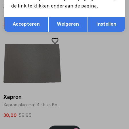
Xapron
Xapron
de link te klikken onder aan de pagina.
Xapron placemat 4 stuks Bovine zwart
Xapron placemat 4 stuks Bovine beige
Opslaan
Terug
Accepteren
Weigeren
Instellen
38,00
59,95
38,00
59,95
Sale
Xapron
Xapron placemat 4 stuks Bovine grijs
38,00
59,95