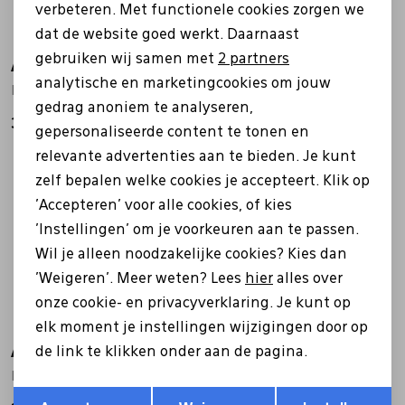
verbeteren. Met functionele cookies zorgen we
Analytische cookies
dat de website goed werkt. Daarnaast
Marketing cookies
gebruiken wij samen met
2 partners
Atelier Rebul
Atelier Rebul
analytische en marketingcookies om jouw
Istanbul Bosphorus Roomspray zilver
Istanbul Geurstokjes 120ml brons
gedrag anoniem te analyseren,
39,00
37,00
gepersonaliseerde content te tonen en
relevante advertenties aan te bieden. Je kunt
zelf bepalen welke cookies je accepteert. Klik op
'Accepteren' voor alle cookies, of kies
'Instellingen' om je voorkeuren aan te passen.
Wil je alleen noodzakelijke cookies? Kies dan
'Weigeren'. Meer weten? Lees
hier
alles over
onze cookie- en privacyverklaring. Je kunt op
elk moment je instellingen wijzigingen door op
Atelier Rebul
Atelier Rebul
de link te klikken onder aan de pagina.
Bosphorus geurstokjes zilver
Istanbul Shower gel 250 brons
Opslaan
Terug