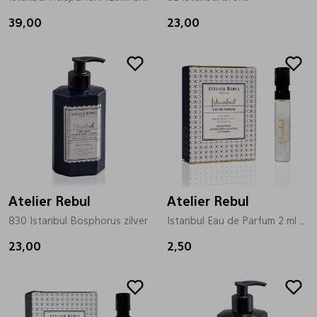
39,00
23,00
Pantoffels
Riemen
Boots/ Enkellaarsjes
Schoenlepels
Laarzen
Sjaal
Regenlaarzen
Sokken
Atelier Rebul
Atelier Rebul
Tassen
830 Istanbul Bosphorus zilver
Istanbul Eau de Parfum 2 ml brons
23,00
2,50
Veters
Zonnekleppen