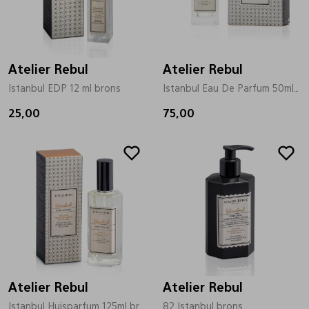
Bandschoenen
Sneakers
Lederen schort
Atelier Rebul
Comfort schoenen
Veterschoenen
Mutsen
Atelier Rebul
Istanbul EDP 12 ml brons
Istanbul Eau De Parfum 50ml brons
25,00
Instappers
Pantoffels
Onderhoud
75,00
Mocassin
Boots
Onderzetters
Pumps
Laarzen
Pasjeshouders
Sneakers
Regenlaarzen
Petten
Atelier Rebul
Atelier Rebul
Veterschoenen
Portemonnees
Istanbul Huisparfum 125ml brons
82 Istanbul brons