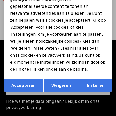
gepersonaliseerde content te tonen en
Pantoffels
Riemen
relevante advertenties aan te bieden. Je kunt
1
filters
zelf bepalen welke cookies je accepteert. Klik op
'Accepteren' voor alle cookies, of kies
Boots/ Enkellaarsjes
Schoenlepels
'Instellingen' om je voorkeuren aan te passen.
Wil je alleen noodzakelijke cookies? Kies dan
Laarzen
Sjaal
'Weigeren'. Meer weten? Lees
hier
alles over
Altijd als eerste op de hoogte zijn?
onze cookie- en privacyverklaring. Je kunt op
Schrijf je in voor onze nieuwsbrief en ontvang €5
Regenlaarzen
Sokken
elk moment je instellingen wijzigingen door op
korting op je eerste bestelling!
de link te klikken onder aan de pagina.
Tassen
Opslaan
Terug
Accepteren
Weigeren
Instellen
Aanmelden
Veters
Hoe we met je data omgaan? Bekijk dit in onze
privacyverklaring.
Zonnekleppen