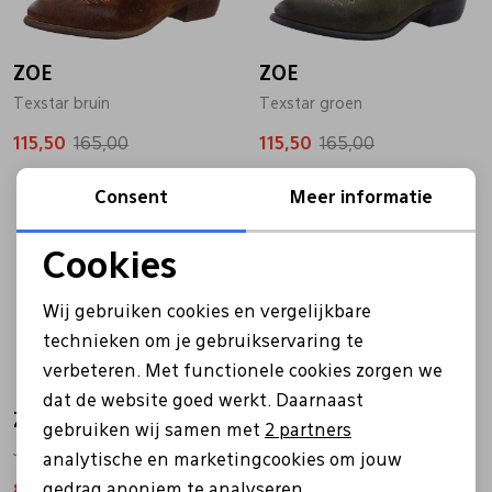
Bandschoenen
Sneakers
Lederen schort
ZOE
ZOE
Texstar bruin
Texstar groen
Comfort schoenen
Veterschoenen
Mutsen
115,50
165,00
115,50
165,00
Instappers
Pantoffels
Onderhoud
Sale
Sale
Consent
Meer informatie
Mocassin
Boots
Onderzetters
Cookies
Noodzakelijke cookies
Wij gebruiken cookies en vergelijkbare
Pumps
Laarzen
Pasjeshouders
Personalisatie cookies
technieken om je gebruikservaring te
verbeteren. Met functionele cookies zorgen we
Analytische cookies
Sneakers
Regenlaarzen
Petten
dat de website goed werkt. Daarnaast
ZOE
ZOE
Marketing cookies
gebruiken wij samen met
2 partners
Jade04 groen
Jade04 cognac
analytische en marketingcookies om jouw
Veterschoenen
Portemonnees
gedrag anoniem te analyseren,
89,95
179,95
89,95
179,95