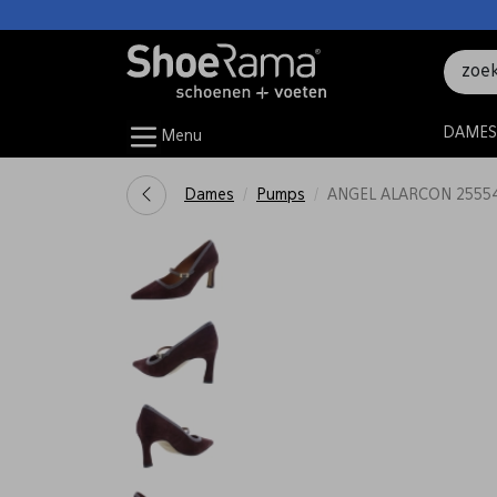
DAMES
Menu
Dames
Pumps
ANGEL ALARCON 25554