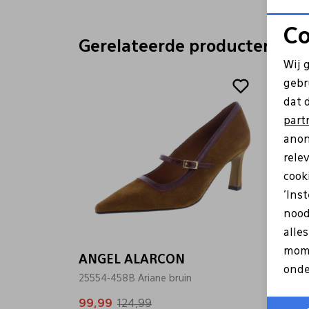
Co
Gerelateerde producten
Wij 
Sale
gebr
dat 
part
anon
rele
cooki
'Ins
nood
alle
mome
ANGEL ALARCON
onde
25554-458B Ariane bruin
99,99
124,99