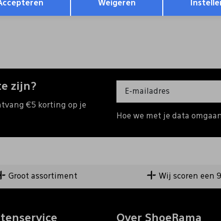
Accepteren
Weigeren
Instelle
e zijn?
ntvang €5 korting op je
Hoe we met je data omgaan?
Groot assortiment
Wij scoren een 
tenservice
Over ShoeRama