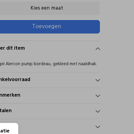
Kies een maat
Toevoegen
er dit item
el Alercon pump bordeau, gekleed met naaldhak.
nkelvoorraad
nmerken
talen
zorgen
atie