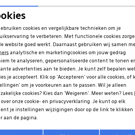
Re
okies
Noodzakelijke cookies
Personalisatie cookies
gebruiken cookies en vergelijkbare technieken om je
uikservaring te verbeteren. Met functionele cookies zorg
Analytische cookies
Marketing cookies
de website goed werkt. Daarnaast gebruiken wij samen m
ners
analytische en marketingcookies om jouw gedrag
iem te analyseren, gepersonaliseerde content te tonen e
vante advertenties aan te bieden. Je kunt zelf bepalen we
es je accepteert. Klik op 'Accepteren' voor alle cookies, of 
tellingen' om je voorkeuren aan te passen. Wil je alleen
zakelijke cookies? Kies dan 'Weigeren'. Meer weten? Lees
s over onze cookie- en privacyverklaring. Je kunt op elk
nt je instellingen wijzigingen door op de link te klikken
r aan de pagina.
Opslaan
Terug