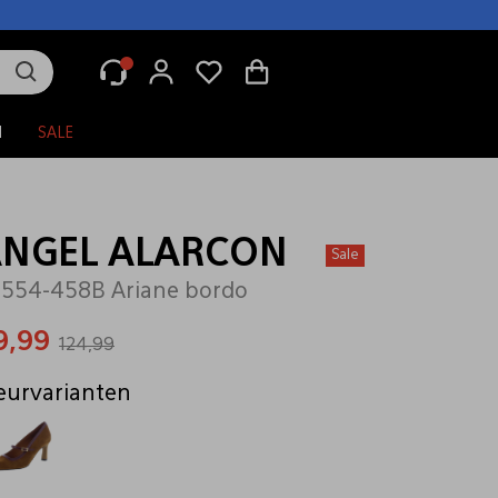
N
SALE
NGEL ALARCON
Sale
554-458B Ariane bordo
9,99
124,99
eurvarianten