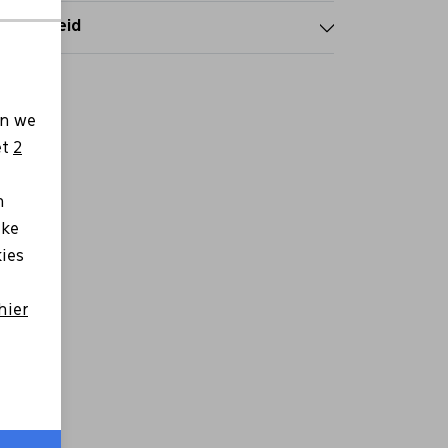
tourbeleid
en we
et
2
n
lke
kies
hier