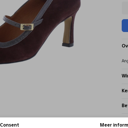
Ov
Ang
Wi
Ke
Be
Be
Consent
Meer inform