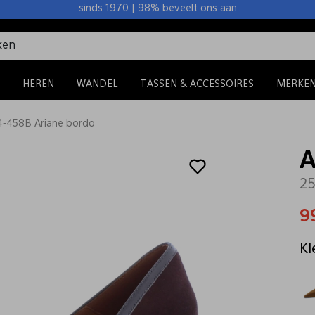
sinds 1970 | 98% beveelt ons aan
HEREN
WANDEL
TASSEN & ACCESSOIRES
MERKE
-458B Ariane bordo
A
25
9
Kl