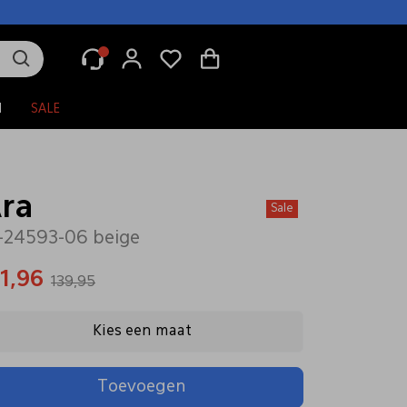
N
SALE
ra
Sale
-24593-06 beige
11,96
139,95
Kies een maat
Toevoegen