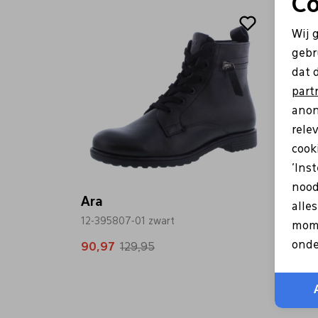
Co
Sale
Sale
Wij 
gebr
dat 
part
anon
rele
cooki
'Ins
nood
Ara
Ara
alle
12-395807-01 zwart
12-404
mome
onde
90,97
129,95
119,9