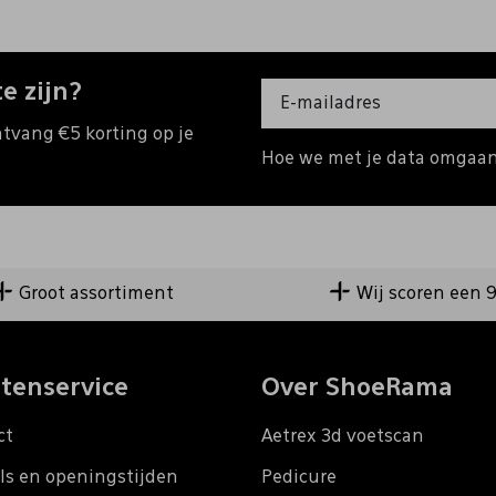
e zijn?
ntvang €5 korting op je
Hoe we met je data omgaan?
Groot assortiment
Wij scoren een 
tenservice
Over ShoeRama
ct
Aetrex 3d voetscan
ls en openingstijden
Pedicure