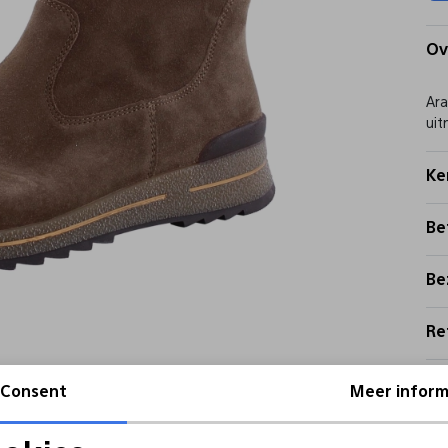
Ov
Ara
uit
Ke
Be
Be
Re
Consent
Meer inform