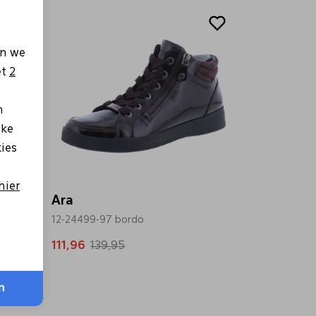
Sale
en we
et
2
n
lke
kies
hier
Ara
12-24499-97 bordo
111,96
139,95
n