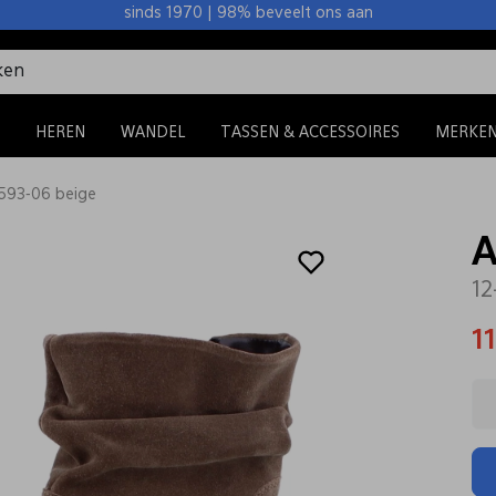
sinds 1970 | 98% beveelt ons aan
HEREN
WANDEL
TASSEN & ACCESSOIRES
MERKE
4593-06 beige
A
12
1