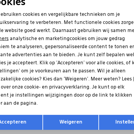
okies
Sale
Noodzakelijke cookies
Personalisatie cookies
gebruiken cookies en vergelijkbare technieken om je
uikservaring te verbeteren. Met functionele cookies zorg
Analytische cookies
Marketing cookies
de website goed werkt. Daarnaast gebruiken wij samen m
ners
analytische en marketingcookies om jouw gedrag
iem te analyseren, gepersonaliseerde content te tonen e
vante advertenties aan te bieden. Je kunt zelf bepalen we
es je accepteert. Klik op 'Accepteren' voor alle cookies, of 
tellingen' om je voorkeuren aan te passen. Wil je alleen
zakelijke cookies? Kies dan 'Weigeren'. Meer weten? Lees
Ara
s over onze cookie- en privacyverklaring. Je kunt op elk
08-01 zwart
12-50704-01 zwart
nt je instellingen wijzigingen door op de link te klikken
r aan de pagina.
6
149,95
111,96
139,95
Opslaan
Terug
Accepteren
Weigeren
Instelle