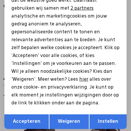
dat de website goed werkt. Daarnaast
Gerelateerde producten
Marketing cookies
gebruiken wij samen met
2 partners
analytische en marketingcookies om jouw
gedrag anoniem te analyseren,
gepersonaliseerde content te tonen en
relevante advertenties aan te bieden. Je kunt
zelf bepalen welke cookies je accepteert. Klik op
'Accepteren' voor alle cookies, of kies
'Instellingen' om je voorkeuren aan te passen.
Wil je alleen noodzakelijke cookies? Kies dan
Australian
Australian
'Weigeren'. Meer weten? Lees
hier
alles over
15.1712.02 Yamato blauw
15.1715.02 Hawker zwart
onze cookie- en privacyverklaring. Je kunt op
elk moment je instellingen wijzigingen door op
159,99
149,99
de link te klikken onder aan de pagina.
Opslaan
Terug
Accepteren
Weigeren
Instellen