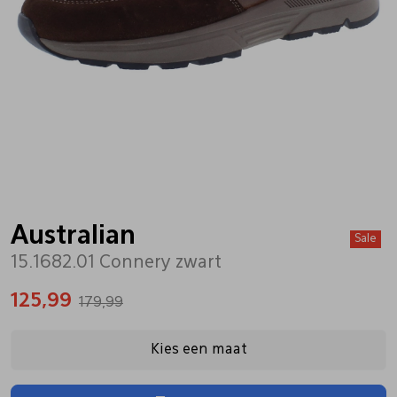
Bandschoenen
Sneakers
Lederen schort
Comfort schoenen
Veterschoenen
Mutsen
Instappers
Pantoffels
Onderhoud
Mocassin
Boots
Onderzetters
Australian
Sale
15.1682.01 Connery zwart
Pumps
Laarzen
Pasjeshouders
125,99
179,99
Sneakers
Regenlaarzen
Petten
Kies een maat
Veterschoenen
Portemonnees