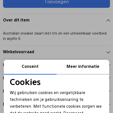
Toevoegen
Pantoffels
Riemen
Over dit item
Boots/ Enkellaarsjes
Schoenlepels
Australian sneaker zwart met rits en een uitneembaar voetbed
in wijdte K.
Laarzen
Sjaal
Winkelvoorraad
Regenlaarzen
Sokken
Kenmerken
Consent
Meer informatie
Tassen
Betalen
Cookies
Noodzakelijke cookies
Bezorgen
Veters
Wij gebruiken cookies en vergelijkbare
Personalisatie cookies
technieken om je gebruikservaring te
Retourbeleid
verbeteren. Met functionele cookies zorgen we
Analytische cookies
Zonnekleppen