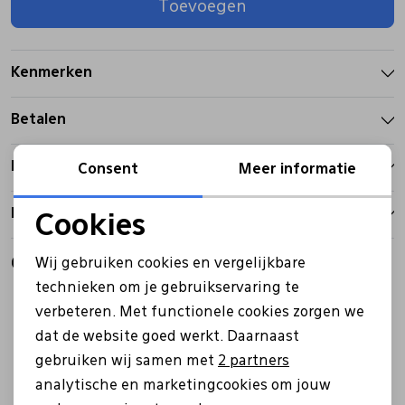
Toevoegen
Pantoffels
Riemen
Kenmerken
Boots/ Enkellaarsjes
Schoenlepels
Betalen
Laarzen
Sjaal
Bezorgen
Consent
Meer informatie
Retourbeleid
Regenlaarzen
Sokken
Cookies
Noodzakelijke cookies
Gerelateerde producten
Wij gebruiken cookies en vergelijkbare
Tassen
Personalisatie cookies
technieken om je gebruikservaring te
Sale
verbeteren. Met functionele cookies zorgen we
Analytische cookies
Veters
dat de website goed werkt. Daarnaast
Marketing cookies
gebruiken wij samen met
2 partners
analytische en marketingcookies om jouw
Zonnekleppen