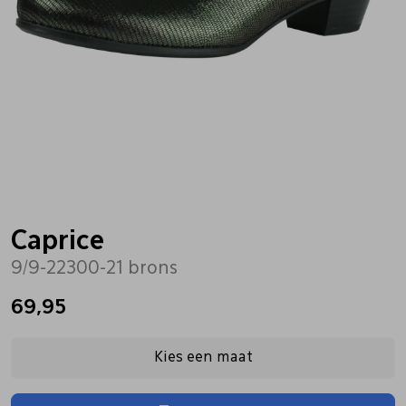
Bandschoenen
Sneakers
Lederen schort
Comfort schoenen
Veterschoenen
Mutsen
Instappers
Pantoffels
Onderhoud
Mocassin
Boots
Onderzetters
Caprice
9/9-22300-21 brons
Pumps
Laarzen
Pasjeshouders
69,95
Sneakers
Regenlaarzen
Petten
Kies een maat
Veterschoenen
Portemonnees