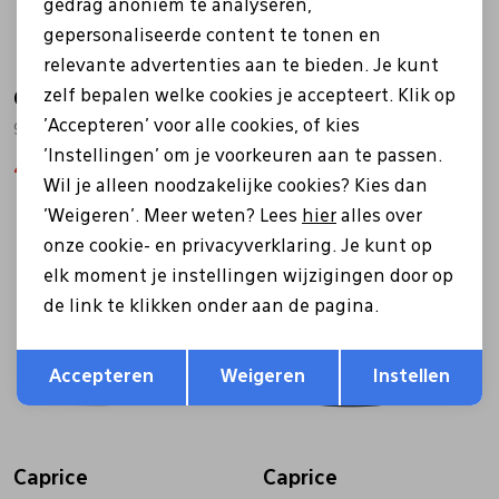
gedrag anoniem te analyseren,
gepersonaliseerde content te tonen en
relevante advertenties aan te bieden. Je kunt
zelf bepalen welke cookies je accepteert. Klik op
Caprice
Caprice
'Accepteren' voor alle cookies, of kies
9-22503-42 off white
9-22503-42 blauw
'Instellingen' om je voorkeuren aan te passen.
48,99
69,99
69,99
Wil je alleen noodzakelijke cookies? Kies dan
'Weigeren'. Meer weten? Lees
hier
alles over
onze cookie- en privacyverklaring. Je kunt op
Sale
elk moment je instellingen wijzigingen door op
de link te klikken onder aan de pagina.
Opslaan
Terug
Accepteren
Weigeren
Instellen
Caprice
Caprice