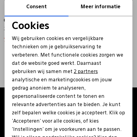
Consent
Meer informatie
Bandschoenen
Sneakers
Lederen schort
Clarks
Clarks
Cookies
26161480 zwart
2616148 zwart
Noodzakelijke cookies
Comfort schoenen
Veterschoenen
Mutsen
Wij gebruiken cookies en vergelijkbare
79,99
99,99
79,96
99,95
Personalisatie cookies
technieken om je gebruikservaring te
Instappers
Pantoffels
Onderhoud
verbeteren. Met functionele cookies zorgen we
Analytische cookies
2
filters
dat de website goed werkt. Daarnaast
Marketing cookies
Mocassin
Boots
Onderzetters
gebruiken wij samen met
2 partners
analytische en marketingcookies om jouw
gedrag anoniem te analyseren,
Pumps
Laarzen
Pasjeshouders
gepersonaliseerde content te tonen en
Altijd als eerste op de hoogte zijn?
relevante advertenties aan te bieden. Je kunt
Schrijf je in voor onze nieuwsbrief en ontvang €5
Sneakers
Regenlaarzen
Petten
zelf bepalen welke cookies je accepteert. Klik op
korting op je eerste bestelling!
'Accepteren' voor alle cookies, of kies
'Instellingen' om je voorkeuren aan te passen.
Veterschoenen
Portemonnees