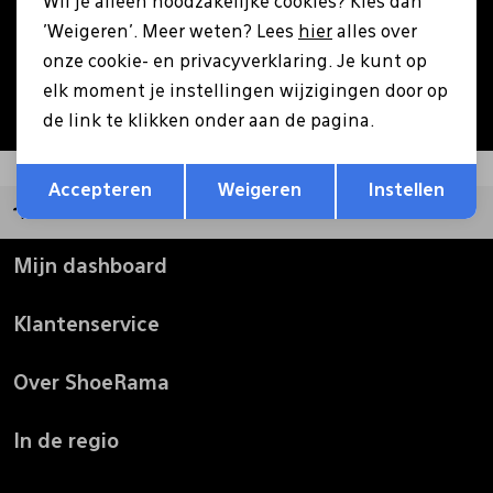
Wil je alleen noodzakelijke cookies? Kies dan
Aanmelden
'Weigeren'. Meer weten? Lees
hier
alles over
Pantoffels
Riemen
onze cookie- en privacyverklaring. Je kunt op
Hoe we met je data omgaan? Bekijk dit in onze
elk moment je instellingen wijzigingen door op
privacyverklaring.
Boots/ Enkellaarsjes
Schoenlepels
de link te klikken onder aan de pagina.
Opslaan
Terug
Laarzen
Sjaal
Accepteren
Weigeren
Instellen
Groot assortiment
Regenlaarzen
Sokken
Mijn dashboard
Klantenservice
Tassen
Over ShoeRama
Veters
In de regio
Zonnekleppen