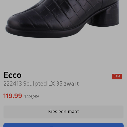
Bandschoenen
Sneakers
Lederen schort
Comfort schoenen
Veterschoenen
Mutsen
Instappers
Pantoffels
Onderhoud
Mocassin
Boots
Onderzetters
Ecco
Sale
222413 Sculpted LX 35 zwart
Pumps
Laarzen
Pasjeshouders
119,99
149,99
Sneakers
Regenlaarzen
Petten
Kies een maat
Veterschoenen
Portemonnees