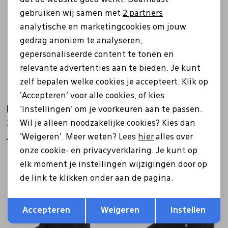
Marketing cookies
gebruiken wij samen met
2 partners
analytische en marketingcookies om jouw
gedrag anoniem te analyseren,
gepersonaliseerde content te tonen en
relevante advertenties aan te bieden. Je kunt
zelf bepalen welke cookies je accepteert. Klik op
'Accepteren' voor alle cookies, of kies
Ecco
Ecco
'Instellingen' om je voorkeuren aan te passen.
Wil je alleen noodzakelijke cookies? Kies dan
282403 Bella blauw
282403 Bella zwart
'Weigeren'. Meer weten? Lees
hier
alles over
149,99
149,99
onze cookie- en privacyverklaring. Je kunt op
elk moment je instellingen wijzigingen door op
de link te klikken onder aan de pagina.
Opslaan
Terug
Accepteren
Weigeren
Instellen