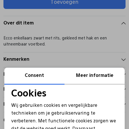
Toevoegen
Pantoffels
Riemen
Over dit item
Boots/ Enkellaarsjes
Schoenlepels
Ecco enkellaars zwart met rits, gekleed met hak en een
uitneembaar voetbed.
Laarzen
Sjaal
Kenmerken
Regenlaarzen
Sokken
Betalen
Consent
Meer informatie
Tassen
Bezorgen
Cookies
Noodzakelijke cookies
Retourbeleid
Wij gebruiken cookies en vergelijkbare
Veters
Personalisatie cookies
technieken om je gebruikservaring te
Gerelateerde producten
verbeteren. Met functionele cookies zorgen we
Analytische cookies
Zonnekleppen
dat de website goed werkt. Daarnaast