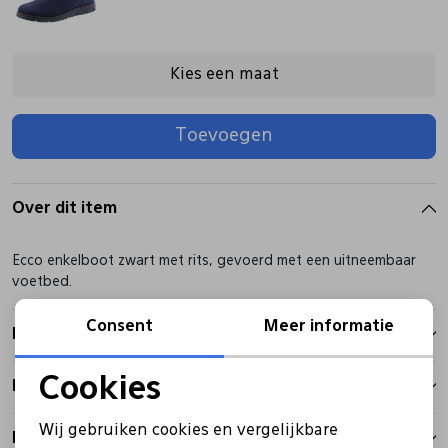
Pantoffels
Riemen
Kies een maat
Boots/ Enkellaarsjes
Schoenlepels
Toevoegen
Laarzen
Sjaal
Over dit item
Regenlaarzen
Sokken
Ecco enkelboot zwart met rits, gevoerd met een uitneembaar
voetbed.
Tassen
Consent
Meer informatie
Kenmerken
Veters
Cookies
Betalen
Noodzakelijke cookies
Wij gebruiken cookies en vergelijkbare
Zonnekleppen
Bezorgen
Personalisatie cookies