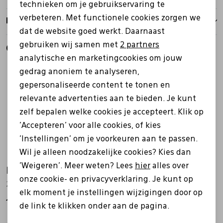
technieken om je gebruikservaring te
verbeteren. Met functionele cookies zorgen we
Analytische cookies
Retourbeleid
dat de website goed werkt. Daarnaast
Marketing cookies
gebruiken wij samen met
2 partners
Gerelateerde producten
analytische en marketingcookies om jouw
gedrag anoniem te analyseren,
gepersonaliseerde content te tonen en
relevante advertenties aan te bieden. Je kunt
zelf bepalen welke cookies je accepteert. Klik op
'Accepteren' voor alle cookies, of kies
'Instellingen' om je voorkeuren aan te passen.
Wil je alleen noodzakelijke cookies? Kies dan
'Weigeren'. Meer weten? Lees
hier
alles over
Ecco
Ecco
onze cookie- en privacyverklaring. Je kunt op
282403 Bella blauw
202213 Alaina zwart
elk moment je instellingen wijzigingen door op
149,99
139,99
de link te klikken onder aan de pagina.