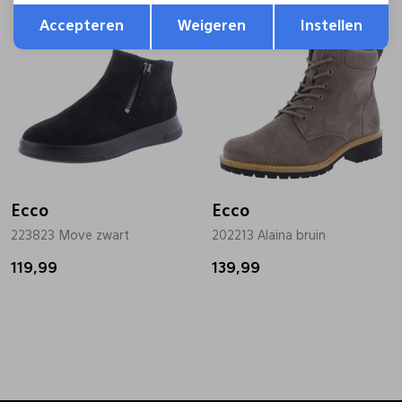
Opslaan
Terug
Accepteren
Weigeren
Instellen
Ecco
Ecco
223823 Move zwart
202213 Alaina bruin
119,99
139,99