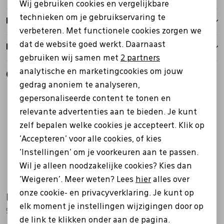
Wij gebruiken cookies en vergelijkbare
Personalisatie cookies
technieken om je gebruikservaring te
Bezorgen
verbeteren. Met functionele cookies zorgen we
Analytische cookies
dat de website goed werkt. Daarnaast
Retourbeleid
Marketing cookies
gebruiken wij samen met
2 partners
analytische en marketingcookies om jouw
Gerelateerde producten
gedrag anoniem te analyseren,
gepersonaliseerde content te tonen en
relevante advertenties aan te bieden. Je kunt
zelf bepalen welke cookies je accepteert. Klik op
'Accepteren' voor alle cookies, of kies
'Instellingen' om je voorkeuren aan te passen.
Wil je alleen noodzakelijke cookies? Kies dan
'Weigeren'. Meer weten? Lees
hier
alles over
onze cookie- en privacyverklaring. Je kunt op
Ecco
Ecco
elk moment je instellingen wijzigingen door op
522804 Byway 2.0 zwart
522804 Byway 2.0 bruin
de link te klikken onder aan de pagina.