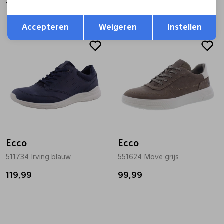
139,99
139,99
Opslaan
Terug
Accepteren
Weigeren
Instellen
Ecco
Ecco
511734 Irving blauw
551624 Move grijs
119,99
99,99