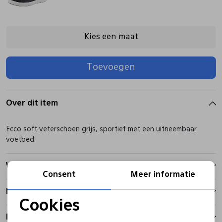
Pantoffels
Riemen
Kies een maat
Boots/ Enkellaarsjes
Schoenlepels
Toevoegen
Laarzen
Sjaal
Over dit item
Regenlaarzen
Sokken
Ecco soft veterschoen grijs, sportief met een uitneembaar
voetbed.
Tassen
Winkelvoorraad
Consent
Meer informatie
Veters
Kenmerken
Cookies
Noodzakelijke cookies
Zonnekleppen
Betalen