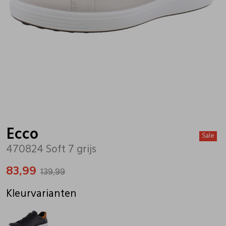
Bandschoenen
Sneakers
Lederen schort
Comfort schoenen
Veterschoenen
Mutsen
Instappers
Pantoffels
Onderhoud
Mocassin
Boots
Onderzetters
Ecco
Sale
470824 Soft 7 grijs
Pumps
Laarzen
Pasjeshouders
83,99
139,99
Sneakers
Regenlaarzen
Petten
Kleurvarianten
Veterschoenen
Portemonnees