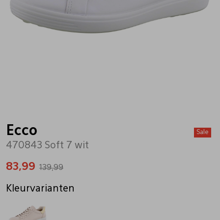
Bandschoenen
Sneakers
Lederen schort
Comfort schoenen
Veterschoenen
Mutsen
Instappers
Pantoffels
Onderhoud
Mocassin
Boots
Onderzetters
Ecco
Sale
470843 Soft 7 wit
Pumps
Laarzen
Pasjeshouders
83,99
139,99
Sneakers
Regenlaarzen
Petten
Kleurvarianten
Veterschoenen
Portemonnees