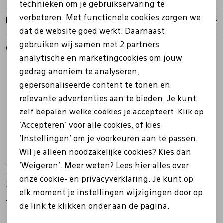
technieken om je gebruikservaring te
verbeteren. Met functionele cookies zorgen we
Analytische cookies
Retourbeleid
dat de website goed werkt. Daarnaast
Marketing cookies
gebruiken wij samen met
2 partners
Gerelateerde producten
analytische en marketingcookies om jouw
gedrag anoniem te analyseren,
gepersonaliseerde content te tonen en
relevante advertenties aan te bieden. Je kunt
zelf bepalen welke cookies je accepteert. Klik op
'Accepteren' voor alle cookies, of kies
'Instellingen' om je voorkeuren aan te passen.
Wil je alleen noodzakelijke cookies? Kies dan
'Weigeren'. Meer weten? Lees
hier
alles over
Ecco
Ecco
onze cookie- en privacyverklaring. Je kunt op
246323 Gruuv Lite wit
246323 Gruuv Lite blauw
elk moment je instellingen wijzigingen door op
119,99
119,99
de link te klikken onder aan de pagina.