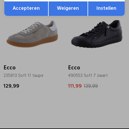
Opslaan
Terug
Sale
Accepteren
Weigeren
Instellen
Ecco
Ecco
235813 Soft 11 taupe
490553 Soft 7 zwart
129,99
111,99
139,99