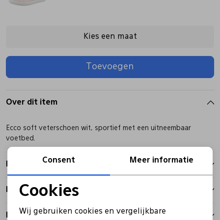
Pantoffels
Riemen
Kies een maat
Boots/ Enkellaarsjes
Schoenlepels
Toevoegen
Laarzen
Sjaal
Over dit item
Regenlaarzen
Sokken
Ecco soft veterschoen wit, sportief met een uitneembaar
voetbed.
Tassen
Consent
Meer informatie
Kenmerken
Veters
Cookies
Betalen
Noodzakelijke cookies
Wij gebruiken cookies en vergelijkbare
Zonnekleppen
Bezorgen
Personalisatie cookies