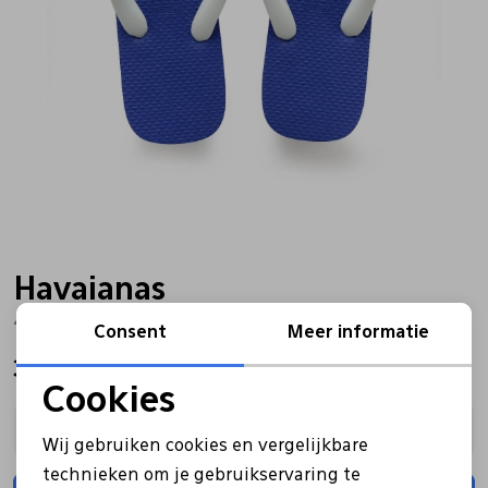
Bandschoenen
Sneakers
Lederen schort
Comfort schoenen
Veterschoenen
Mutsen
Instappers
Pantoffels
Onderhoud
Mocassin
Boots
Onderzetters
Havaianas
4110850. blauw
Pumps
Laarzen
Pasjeshouders
Consent
Meer informatie
30,00
Cookies
Sneakers
Regenlaarzen
Petten
Noodzakelijke cookies
Kies een maat
Wij gebruiken cookies en vergelijkbare
Personalisatie cookies
Veterschoenen
Portemonnees
technieken om je gebruikservaring te