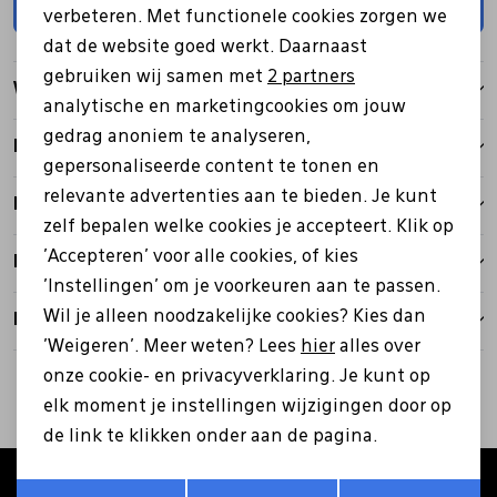
Toevoegen
verbeteren. Met functionele cookies zorgen we
Analytische cookies
dat de website goed werkt. Daarnaast
Pantoffels
Riemen
Marketing cookies
gebruiken wij samen met
2 partners
Winkelvoorraad
analytische en marketingcookies om jouw
Boots/ Enkellaarsjes
Schoenlepels
gedrag anoniem te analyseren,
Kenmerken
gepersonaliseerde content te tonen en
Laarzen
Sjaal
relevante advertenties aan te bieden. Je kunt
Betalen
zelf bepalen welke cookies je accepteert. Klik op
'Accepteren' voor alle cookies, of kies
Bezorgen
Regenlaarzen
Sokken
'Instellingen' om je voorkeuren aan te passen.
Wil je alleen noodzakelijke cookies? Kies dan
Retourbeleid
Tassen
'Weigeren'. Meer weten? Lees
hier
alles over
onze cookie- en privacyverklaring. Je kunt op
elk moment je instellingen wijzigingen door op
Veters
de link te klikken onder aan de pagina.
Zonnekleppen
Opslaan
Terug
Altijd als eerste op de hoogte zijn?