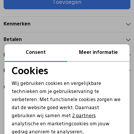
Toevoegen
Pantoffels
Riemen
Kenmerken
Boots/ Enkellaarsjes
Schoenlepels
Betalen
Laarzen
Sjaal
Consent
Meer informatie
Bezorgen
Cookies
Retourbeleid
Regenlaarzen
Sokken
Noodzakelijke cookies
Wij gebruiken cookies en vergelijkbare
Gerelateerde producten
Personalisatie cookies
Tassen
technieken om je gebruikservaring te
verbeteren. Met functionele cookies zorgen we
Analytische cookies
dat de website goed werkt. Daarnaast
Veters
Marketing cookies
gebruiken wij samen met
2 partners
analytische en marketingcookies om jouw
Zonnekleppen
gedrag anoniem te analyseren,