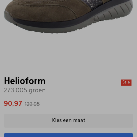
Bandschoenen
Sneakers
Lederen schort
Comfort schoenen
Veterschoenen
Mutsen
Instappers
Pantoffels
Onderhoud
Mocassin
Boots
Onderzetters
Helioform
Sale
273.005 groen
Pumps
Laarzen
Pasjeshouders
90,97
129,95
Sneakers
Regenlaarzen
Petten
Kies een maat
Veterschoenen
Portemonnees