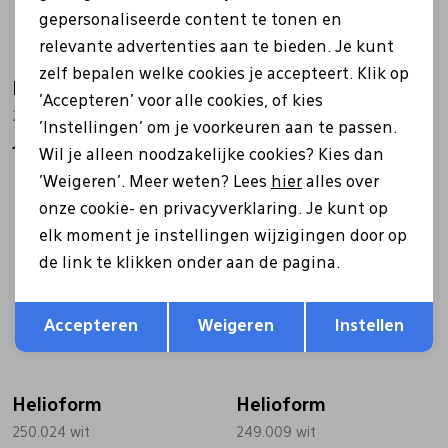
gepersonaliseerde content te tonen en
relevante advertenties aan te bieden. Je kunt
zelf bepalen welke cookies je accepteert. Klik op
Helioform
Helioform
'Accepteren' voor alle cookies, of kies
276.001 beige
253.062 beige
'Instellingen' om je voorkeuren aan te passen.
149,99
149,99
Wil je alleen noodzakelijke cookies? Kies dan
'Weigeren'. Meer weten? Lees
hier
alles over
onze cookie- en privacyverklaring. Je kunt op
elk moment je instellingen wijzigingen door op
de link te klikken onder aan de pagina.
Opslaan
Terug
Accepteren
Weigeren
Instellen
Helioform
Helioform
250.024 wit
249.009 wit