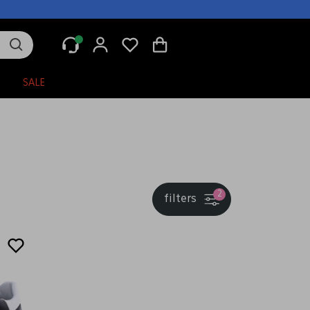
N
SALE
2
filters