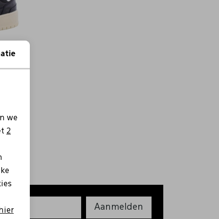
atie
en we
et
2
n
lke
kies
Aanmelden
hier