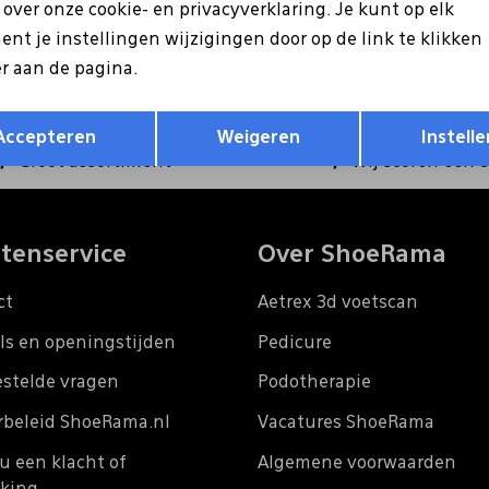
ntvang €5 korting op je
s over onze cookie- en privacyverklaring. Je kunt op elk
Hoe we met je data omgaan?
nt je instellingen wijzigingen door op de link te klikken
r aan de pagina.
Opslaan
Terug
Accepteren
Weigeren
Instelle
Groot assortiment
Wij scoren een 
tenservice
Over ShoeRama
ct
Aetrex 3d voetscan
ls en openingstijden
Pedicure
estelde vragen
Podotherapie
rbeleid ShoeRama.nl
Vacatures ShoeRama
u een klacht of
Algemene voorwaarden