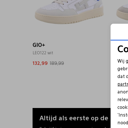
GIO+
GIO+
Co
LEO122 wit
LEO04 
Wij 
132,99
189,99
132,9
gebr
dat 
part
anon
rele
cooki
'Ins
Altijd als eerste op de hoogt
nood