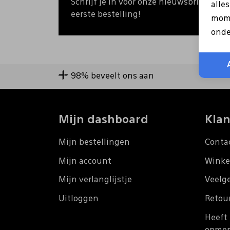
Schrijf je in voor onze nieuwsbrief en o
alle
eerste bestelling!
mome
onde
98% beveelt ons aan
Mijn dashboard
Klan
Mijn bestellingen
Conta
Mijn account
Winke
Mijn verlanglijstje
Veelg
Uitloggen
Retou
Heeft 