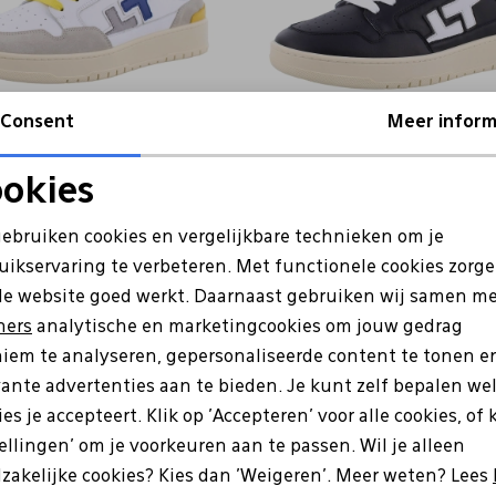
Consent
Meer inform
GIO+
okies
beige
LEO101 zwart
Noodzakelijke cookies
Personalisatie cookies
gebruiken cookies en vergelijkbare technieken om je
9
189,99
132,99
189,99
uikservaring te verbeteren. Met functionele cookies zorg
Analytische cookies
Marketing cookies
de website goed werkt. Daarnaast gebruiken wij samen m
ners
analytische en marketingcookies om jouw gedrag
iem te analyseren, gepersonaliseerde content te tonen e
vante advertenties aan te bieden. Je kunt zelf bepalen we
es je accepteert. Klik op 'Accepteren' voor alle cookies, of 
tellingen' om je voorkeuren aan te passen. Wil je alleen
e zijn?
zakelijke cookies? Kies dan 'Weigeren'. Meer weten? Lees