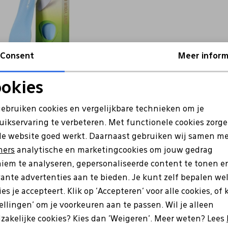
Consent
Meer inform
le
okies
L MULTISORB geen kleurvariant
Noodzakelijke cookies
Personalisatie cookies
gebruiken cookies en vergelijkbare technieken om je
uikservaring te verbeteren. Met functionele cookies zorg
Analytische cookies
Marketing cookies
de website goed werkt. Daarnaast gebruiken wij samen m
ners
analytische en marketingcookies om jouw gedrag
iem te analyseren, gepersonaliseerde content te tonen e
vante advertenties aan te bieden. Je kunt zelf bepalen we
es je accepteert. Klik op 'Accepteren' voor alle cookies, of 
tellingen' om je voorkeuren aan te passen. Wil je alleen
e zijn?
zakelijke cookies? Kies dan 'Weigeren'. Meer weten? Lees