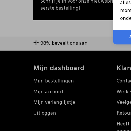
Schrijf je in voor onze nieuwsbrief en o
alle
eerste bestelling!
mome
onde
98% beveelt ons aan
Mijn dashboard
Klan
Mijn bestellingen
Conta
Mijn account
Winke
Mijn verlanglijstje
Veelg
Uitloggen
Retou
Heeft 