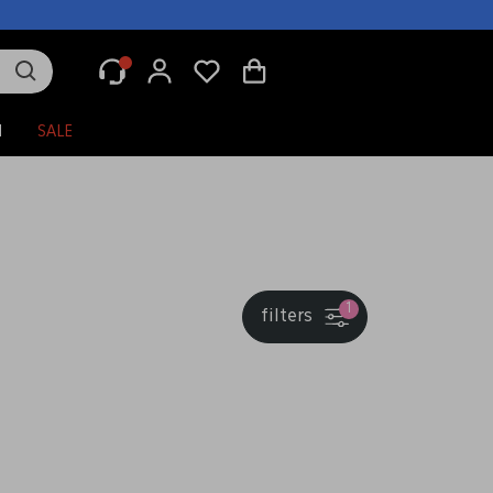
N
SALE
1
filters