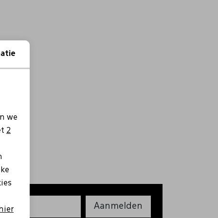
atie
en we
et
2
n
lke
kies
Aanmelden
hier