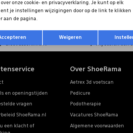
ntvang €5 korting op je
s over onze cookie- en privacyverklaring. Je kunt op elk
Hoe we met je data omgaan?
nt je instellingen wijzigingen door op de link te klikken
r aan de pagina.
Opslaan
Terug
Accepteren
Weigeren
Instelle
Groot assortiment
Wij scoren een 
tenservice
Over ShoeRama
ct
Aetrex 3d voetscan
ls en openingstijden
Pedicure
estelde vragen
Podotherapie
rbeleid ShoeRama.nl
Vacatures ShoeRama
u een klacht of
Algemene voorwaarden