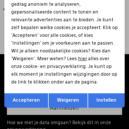
gedrag anoniem te analyseren,
6,99
6,99
gepersonaliseerde content te tonen en
Pantoffels
Riemen
relevante advertenties aan te bieden. Je kunt
2
filters
zelf bepalen welke cookies je accepteert. Klik op
Boots/ Enkellaarsjes
Schoenlepels
'Accepteren' voor alle cookies, of kies
'Instellingen' om je voorkeuren aan te passen.
Laarzen
Sjaal
Wil je alleen noodzakelijke cookies? Kies dan
'Weigeren'. Meer weten? Lees
hier
alles over
Altijd als eerste op de hoogte zijn?
onze cookie- en privacyverklaring. Je kunt op
Regenlaarzen
Sokken
elk moment je instellingen wijzigingen door op
Schrijf je in voor onze nieuwsbrief en ontvang €5
korting op je eerste bestelling!
de link te klikken onder aan de pagina.
Tassen
Opslaan
Terug
Accepteren
Weigeren
Instellen
Veters
Aanmelden
Hoe we met je data omgaan? Bekijk dit in onze
Zonnekleppen