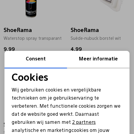
Bandschoenen
Sneakers
Lederen schort
ShoeRama
Comfort schoenen
Veterschoenen
Mutsen
ShoeRama
Waterstop spray transparant
Suède-nubuck borstel wit
9,99
Instappers
Pantoffels
Onderhoud
4,99
Consent
Meer informatie
Mocassin
Boots
Onderzetters
Cookies
Noodzakelijke cookies
Pumps
Laarzen
Pasjeshouders
Wij gebruiken cookies en vergelijkbare
Personalisatie cookies
technieken om je gebruikservaring te
verbeteren. Met functionele cookies zorgen we
Analytische cookies
Sneakers
Regenlaarzen
Petten
dat de website goed werkt. Daarnaast
Marketing cookies
gebruiken wij samen met
2 partners
ShoeRama
ShoeRama
Veterschoenen
Portemonnees
analytische en marketingcookies om jouw
Shoe eraser transparant
Uitpoetsborstel zwart