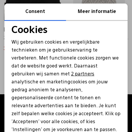
Bandschoenen
Sneakers
Lederen schort
Consent
Meer informatie
Cookies
Liu·Jo
Comfort schoenen
Veterschoenen
Mutsen
Liu·Jo
Noodzakelijke cookies
2F5020M0300 zwart
2F5009 M0300 Filo Paillett grijs
Wij gebruiken cookies en vergelijkbare
Personalisatie cookies
35,20
Instappers
Pantoffels
Onderhoud
44,00
43,99
54,99
technieken om je gebruikservaring te
verbeteren. Met functionele cookies zorgen we
Analytische cookies
2
filters
dat de website goed werkt. Daarnaast
Mocassin
Boots
Onderzetters
Marketing cookies
gebruiken wij samen met
2 partners
analytische en marketingcookies om jouw
Pumps
Laarzen
Pasjeshouders
gedrag anoniem te analyseren,
gepersonaliseerde content te tonen en
relevante advertenties aan te bieden. Je kunt
Altijd als eerste op de hoogte zijn?
Sneakers
Regenlaarzen
Petten
zelf bepalen welke cookies je accepteert. Klik op
Schrijf je in voor onze nieuwsbrief en ontvang €5
'Accepteren' voor alle cookies, of kies
korting op je eerste bestelling!
Veterschoenen
Portemonnees
'Instellingen' om je voorkeuren aan te passen.