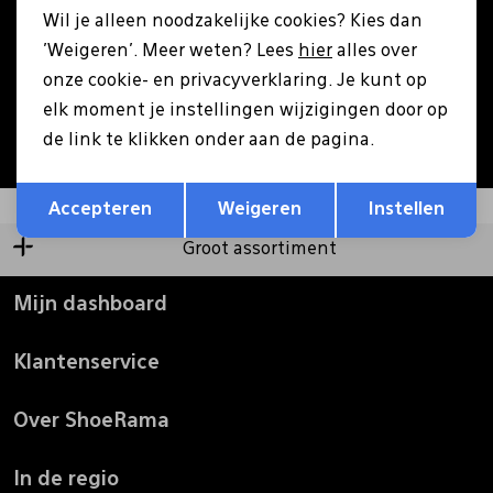
Wil je alleen noodzakelijke cookies? Kies dan
Pantoffels
Riemen
'Weigeren'. Meer weten? Lees
hier
alles over
Aanmelden
onze cookie- en privacyverklaring. Je kunt op
elk moment je instellingen wijzigingen door op
Boots/ Enkellaarsjes
Schoenlepels
Hoe we met je data omgaan? Bekijk dit in onze
de link te klikken onder aan de pagina.
privacyverklaring.
Opslaan
Terug
Laarzen
Sjaal
Accepteren
Weigeren
Instellen
Groot assortiment
Regenlaarzen
Sokken
Mijn dashboard
Tassen
Klantenservice
Veters
Over ShoeRama
Zonnekleppen
In de regio