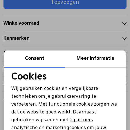
Toevoegen
Pantoffels
Riemen
Winkelvoorraad
Boots/ Enkellaarsjes
Schoenlepels
Kenmerken
Laarzen
Sjaal
Betalen
Consent
Meer informatie
Bezorgen
Regenlaarzen
Sokken
Cookies
Noodzakelijke cookies
Retourbeleid
Tassen
Wij gebruiken cookies en vergelijkbare
Personalisatie cookies
technieken om je gebruikservaring te
Gerelateerde producten
verbeteren. Met functionele cookies zorgen we
Analytische cookies
Veters
dat de website goed werkt. Daarnaast
Marketing cookies
gebruiken wij samen met
2 partners
Zonnekleppen
analytische en marketingcookies om jouw