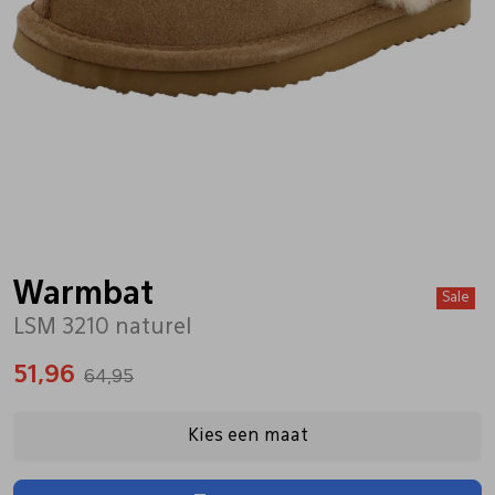
Bandschoenen
Sneakers
Lederen schort
Comfort schoenen
Veterschoenen
Mutsen
Instappers
Pantoffels
Onderhoud
Mocassin
Boots
Onderzetters
Warmbat
Sale
LSM 3210 naturel
Pumps
Laarzen
Pasjeshouders
51,96
64,95
Sneakers
Regenlaarzen
Petten
Kies een maat
Veterschoenen
Portemonnees