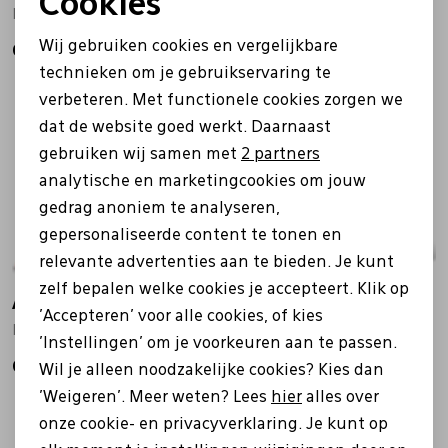
Cookies
L620 Women bruin
L605 Men bruin
Noodzakelijke cookies
Wij gebruiken cookies en vergelijkbare
69,95
69,95
Personalisatie cookies
technieken om je gebruikservaring te
verbeteren. Met functionele cookies zorgen we
Analytische cookies
dat de website goed werkt. Daarnaast
Marketing cookies
gebruiken wij samen met
2 partners
analytische en marketingcookies om jouw
gedrag anoniem te analyseren,
gepersonaliseerde content te tonen en
relevante advertenties aan te bieden. Je kunt
zelf bepalen welke cookies je accepteert. Klik op
Aetrex
Aetrex
'Accepteren' voor alle cookies, of kies
L620 Men bruin
L600 Men bruin
'Instellingen' om je voorkeuren aan te passen.
69,95
69,95
Wil je alleen noodzakelijke cookies? Kies dan
'Weigeren'. Meer weten? Lees
hier
alles over
onze cookie- en privacyverklaring. Je kunt op