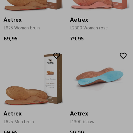
Bandschoenen
Sneakers
Lederen schort
Aetrex
Aetrex
L625 Women bruin
L2300 Women rose
Comfort schoenen
Veterschoenen
Mutsen
69,95
79,95
Instappers
Pantoffels
Onderhoud
Mocassin
Boots
Onderzetters
Pumps
Laarzen
Pasjeshouders
Sneakers
Regenlaarzen
Petten
Aetrex
Aetrex
L625 Men bruin
L1300 blauw
Veterschoenen
Portemonnees
69,95
50,00