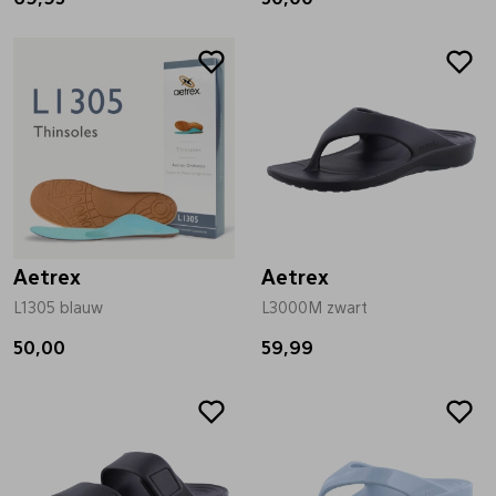
Pantoffels
Riemen
Boots/ Enkellaarsjes
Schoenlepels
Laarzen
Sjaal
Regenlaarzen
Sokken
Aetrex
Aetrex
L1305 blauw
L3000M zwart
Tassen
50,00
59,99
Veters
Zonnekleppen