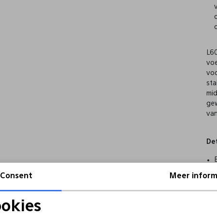
L60
voe
voo
sta
mid
gew
van
Det
Consent
Meer inform
okies
Noodzakelijke cookies
Personalisatie cookies