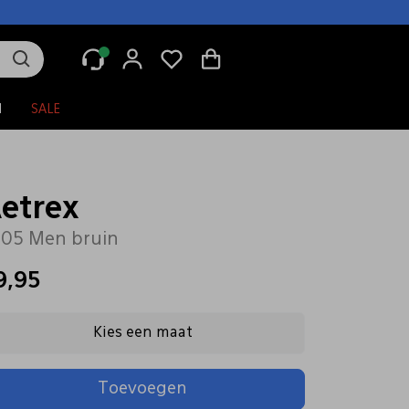
N
SALE
etrex
05 Men bruin
9,95
Kies een maat
Toevoegen