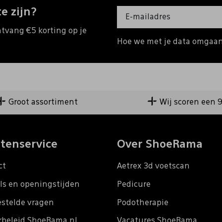
e zijn?
ntvang €5 korting op je
Hoe we met je data omgaan?
Groot assortiment
Wij scoren een 
tenservice
Over ShoeRama
ct
Aetrex 3d voetscan
ls en openingstijden
Pedicure
estelde vragen
Podotherapie
rbeleid ShoeRama.nl
Vacatures ShoeRama