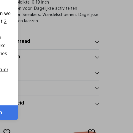
Binnenzooldikte: 0,19 inch
Aanbevolen voor: Dagelijkse activiteiten
en we
Ideaal voor: Sneakers, Wandelschoenen, Dagelijkse
schoenen en laarzen
et
2
n
nkelvoorraad
lke
kies
nmerken
hier
talen
zorgen
tourbeleid
n