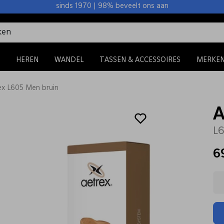
sinds 1970 | 98% beveelt ons aan
HEREN
WANDEL
TASSEN & ACCESSOIRES
MERKE
ex L605 Men bruin
A
L6
6