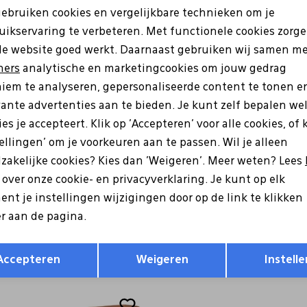
gebruiken cookies en vergelijkbare technieken om je
uikservaring te verbeteren. Met functionele cookies zorg
Analytische cookies
Marketing cookies
de website goed werkt. Daarnaast gebruiken wij samen m
ners
analytische en marketingcookies om jouw gedrag
iem te analyseren, gepersonaliseerde content te tonen e
Wi
vante advertenties aan te bieden. Je kunt zelf bepalen we
es je accepteert. Klik op 'Accepteren' voor alle cookies, of 
Ke
tellingen' om je voorkeuren aan te passen. Wil je alleen
zakelijke cookies? Kies dan 'Weigeren'. Meer weten? Lees
Be
s over onze cookie- en privacyverklaring. Je kunt op elk
nt je instellingen wijzigingen door op de link te klikken
Be
r aan de pagina.
Re
Opslaan
Terug
Accepteren
Weigeren
Instelle