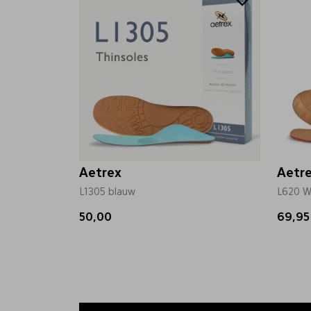
Aetrex
Aetr
L1305 blauw
L620 W
50,00
69,95