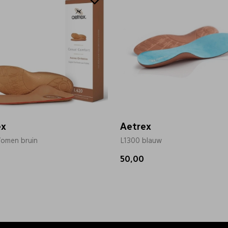
ex
Aetrex
omen bruin
L1300 blauw
50,00