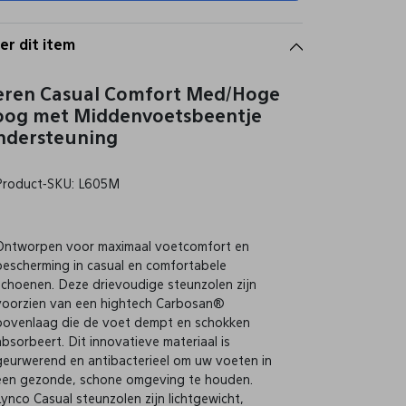
er dit item
eren Casual Comfort Med/Hoge
oog met Middenvoetsbeentje
ndersteuning
Product-SKU: L605M
Ontworpen voor maximaal voetcomfort en
bescherming in casual en comfortabele
schoenen. Deze drievoudige steunzolen zijn
voorzien van een hightech Carbosan®
bovenlaag die de voet dempt en schokken
absorbeert. Dit innovatieve materiaal is
geurwerend en antibacterieel om uw voeten in
een gezonde, schone omgeving te houden.
Lynco Casual steunzolen zijn lichtgewicht,