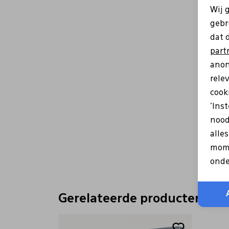
Wij 
gebr
dat 
part
anon
rele
cooki
'Ins
nood
alle
mome
onde
Gerelateerde producten