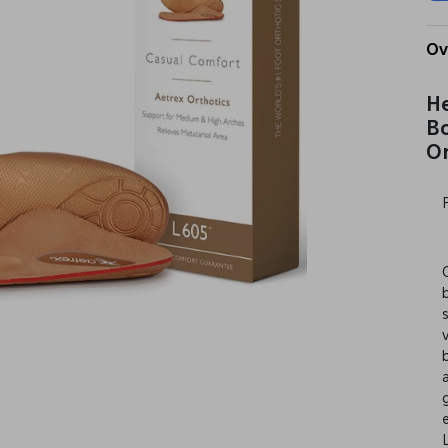
Ov
H
B
O