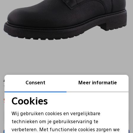
Bandschoenen
Sneakers
Lederen schort
Comfort schoenen
Veterschoenen
Mutsen
Instappers
Pantoffels
Onderhoud
Mocassin
Boots
Onderzetters
Ambitious
Sale
Consent
Meer informatie
10971-6268AM zwart
Pumps
Laarzen
Pasjeshouders
Cookies
90,30
129,00
Noodzakelijke cookies
Sneakers
Regenlaarzen
Petten
Wij gebruiken cookies en vergelijkbare
Kies een maat
Personalisatie cookies
technieken om je gebruikservaring te
Veterschoenen
Portemonnees
verbeteren. Met functionele cookies zorgen we
Analytische cookies