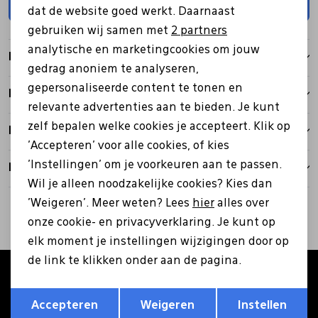
Toevoegen
dat de website goed werkt. Daarnaast
Marketing cookies
Pantoffels
Riemen
gebruiken wij samen met
2 partners
analytische en marketingcookies om jouw
Kenmerken
gedrag anoniem te analyseren,
Boots/ Enkellaarsjes
Schoenlepels
gepersonaliseerde content te tonen en
Betalen
relevante advertenties aan te bieden. Je kunt
Laarzen
Sjaal
zelf bepalen welke cookies je accepteert. Klik op
Bezorgen
'Accepteren' voor alle cookies, of kies
'Instellingen' om je voorkeuren aan te passen.
Retourbeleid
Regenlaarzen
Sokken
Wil je alleen noodzakelijke cookies? Kies dan
'Weigeren'. Meer weten? Lees
hier
alles over
Tassen
onze cookie- en privacyverklaring. Je kunt op
elk moment je instellingen wijzigingen door op
de link te klikken onder aan de pagina.
Veters
Altijd als eerste op de hoogte zijn?
Opslaan
Terug
Schrijf je in voor onze nieuwsbrief en ontvang €5
Accepteren
Weigeren
Instellen
Zonnekleppen
korting op je eerste bestelling!