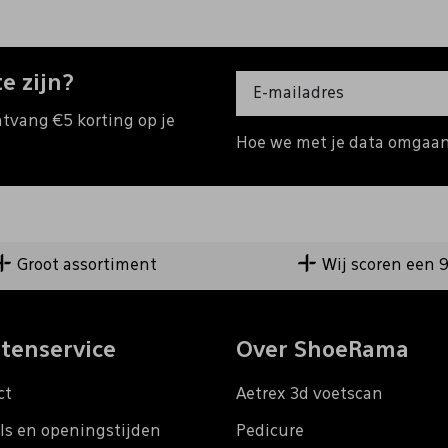
e zijn?
ntvang €5 korting op je
Hoe we met je data omgaan?
Groot assortiment
Wij scoren een 
tenservice
Over ShoeRama
ct
Aetrex 3d voetscan
ls en openingstijden
Pedicure