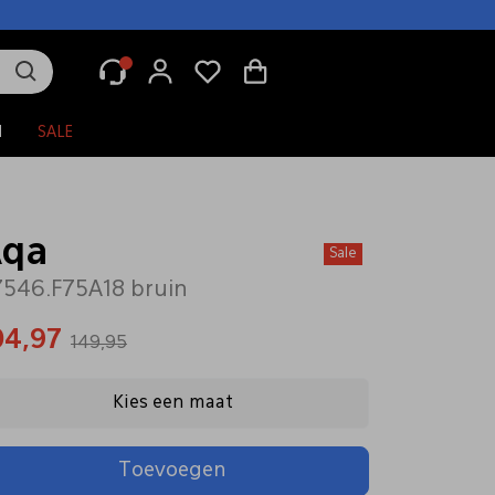
N
SALE
qa
Sale
546.F75A18 bruin
04,97
149,95
Kies een maat
Toevoegen