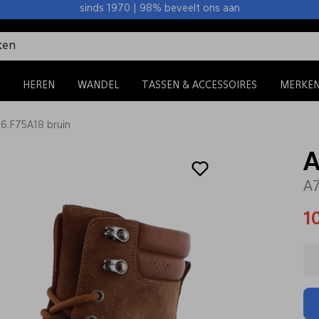
sinds 1970 | 98% beveelt ons aan
HEREN
WANDEL
TASSEN & ACCESSOIRES
MERKE
6.F75A18 bruin
A
A7
1