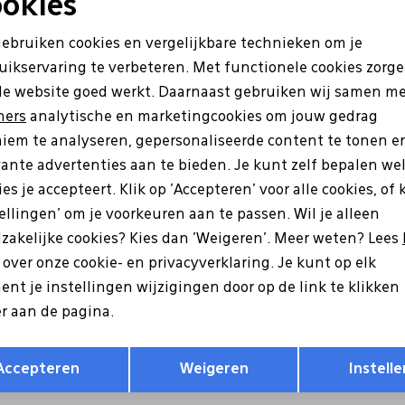
okies
Sale
Noodzakelijke cookies
Personalisatie cookies
gebruiken cookies en vergelijkbare technieken om je
uikservaring te verbeteren. Met functionele cookies zorg
Analytische cookies
Marketing cookies
de website goed werkt. Daarnaast gebruiken wij samen m
ners
analytische en marketingcookies om jouw gedrag
iem te analyseren, gepersonaliseerde content te tonen e
vante advertenties aan te bieden. Je kunt zelf bepalen we
es je accepteert. Klik op 'Accepteren' voor alle cookies, of 
tellingen' om je voorkeuren aan te passen. Wil je alleen
zakelijke cookies? Kies dan 'Weigeren'. Meer weten? Lees
Aqa
s over onze cookie- en privacyverklaring. Je kunt op elk
zwart
A8630 goud
nt je instellingen wijzigingen door op de link te klikken
r aan de pagina.
9
149,99
127,99
159,99
Opslaan
Terug
Accepteren
Weigeren
Instelle