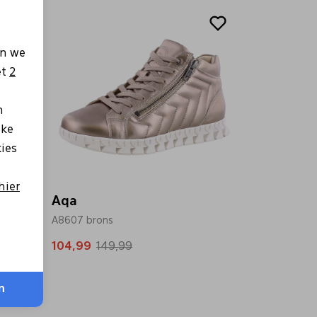
Sale
en we
et
2
n
lke
kies
hier
Aqa
A8607 brons
104,99
149,99
n