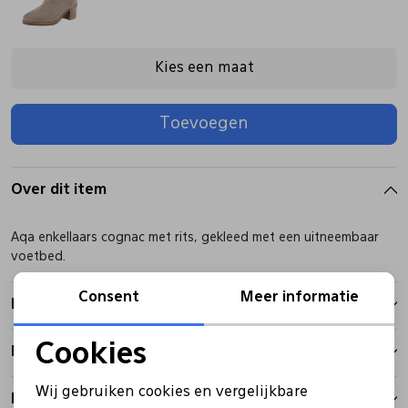
Pantoffels
Riemen
Kies een maat
Boots/ Enkellaarsjes
Schoenlepels
Toevoegen
Laarzen
Sjaal
Over dit item
Regenlaarzen
Sokken
Aqa enkellaars cognac met rits, gekleed met een uitneembaar
voetbed.
Tassen
Consent
Meer informatie
Kenmerken
Veters
Cookies
Betalen
Noodzakelijke cookies
Wij gebruiken cookies en vergelijkbare
Zonnekleppen
Bezorgen
Personalisatie cookies