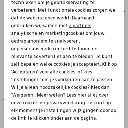
technieken om je gebruikservaring te
verbeteren. Met functionele cookies zorgen we
Analytische cookies
Retourbeleid
dat de website goed werkt. Daarnaast
Marketing cookies
gebruiken wij samen met
2 partners
Gerelateerde producten
analytische en marketingcookies om jouw
Sale
Sale
gedrag anoniem te analyseren,
gepersonaliseerde content te tonen en
relevante advertenties aan te bieden. Je kunt
zelf bepalen welke cookies je accepteert. Klik op
'Accepteren' voor alle cookies, of kies
'Instellingen' om je voorkeuren aan te passen.
Wil je alleen noodzakelijke cookies? Kies dan
'Weigeren'. Meer weten? Lees
hier
alles over
Aqa
Aqa
onze cookie- en privacyverklaring. Je kunt op
A8688 blauw
A8630 zwart
elk moment je instellingen wijzigingen door op
97,97
139,95
119,99
149,99
de link te klikken onder aan de pagina.