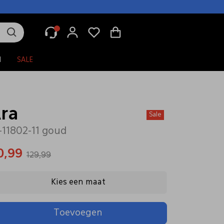
N
SALE
ra
Sale
-11802-11 goud
0,99
129,99
Kies een maat
Toevoegen