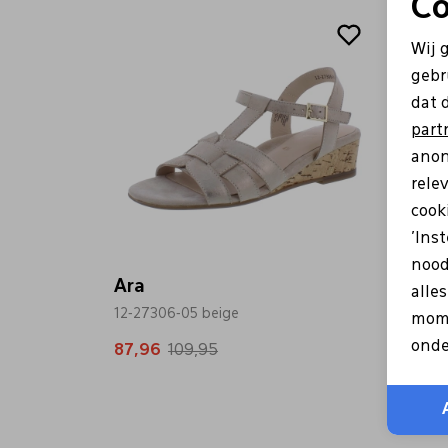
Co
Sale
Sale
Wij 
gebr
dat 
part
anon
rele
cooki
'Ins
nood
Ara
Ara
alle
12-27306-05 beige
12-335
mome
onde
87,96
109,95
79,96