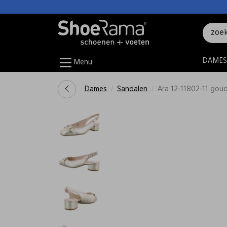
DAMES
Menu
Dames
Sandalen
Ara 12-11802-11 gou