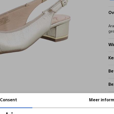
Ov
Ara
ges
Wi
Ke
Be
Be
Re
Consent
Meer inform