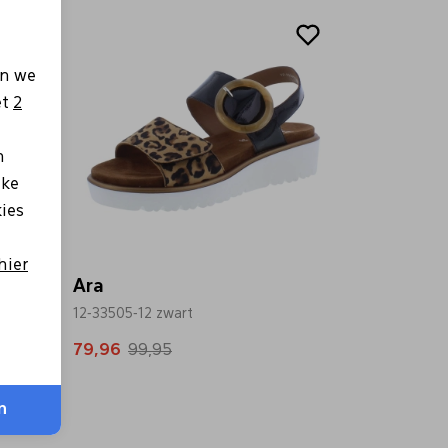
Sale
en we
et
2
n
lke
kies
hier
Ara
12-33505-12 zwart
79,96
99,95
n