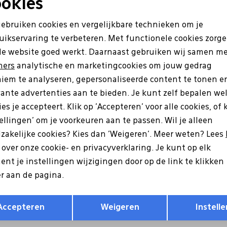
okies
Sale
Noodzakelijke cookies
Personalisatie cookies
gebruiken cookies en vergelijkbare technieken om je
uikservaring te verbeteren. Met functionele cookies zorg
Analytische cookies
Marketing cookies
de website goed werkt. Daarnaast gebruiken wij samen m
ners
analytische en marketingcookies om jouw gedrag
iem te analyseren, gepersonaliseerde content te tonen e
vante advertenties aan te bieden. Je kunt zelf bepalen we
es je accepteert. Klik op 'Accepteren' voor alle cookies, of 
tellingen' om je voorkeuren aan te passen. Wil je alleen
zakelijke cookies? Kies dan 'Weigeren'. Meer weten? Lees
Ara
s over onze cookie- en privacyverklaring. Je kunt op elk
19-09 cognac
12-28136-08 bruin
nt je instellingen wijzigingen door op de link te klikken
r aan de pagina.
99,95
79,96
99,95
Opslaan
Terug
Accepteren
Weigeren
Instelle