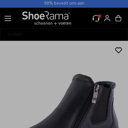
98% beveelt ons aan
Alle Dames
Muilen
Sandalen
Slingbacks
Slippers
Ballerina's
Bandschoenen
Comfort schoenen
Instappers
Mocassin
Pumps
Sneakers
Veterschoenen
Pantoffels
Boots/ Enkellaarsjes
Laarzen
Regenlaarzen
Alle Heren
Nette schoenen
Sandalen
Slippers
Instappers
Mocassin
Sneakers
Veterschoenen
Pantoffels
Boots
Laarzen
Regenlaarzen
Alle Wandel
Dames wandel
Heren wandel
Tassen
Voetverzorging
Wandeltochten
Alle Tassen & accessoires
Atelier Rebul producten
Hoeden
Inlegzolen
Janzen Geur
Lederen accessoires
Lederen schort
Mutsen
Onderhoud
Onderzetters
Pasjeshouders
Petten
Portemonnees
Riemen
Schoenlepels
Sjaal
Sokken
Tassen
Veters
Zonnekleppen
Dames
Heren
Wandel
Tassen & accessoires
Alle Dames
Alle Heren
Alle Wandel
Alle Tassen & accessoires
Alle Dames wandel
Alle Heren wandel
Alle Tassen
Alle Janzen Geur
Alle Sokken
Alle Tassen
Muilen
Nette schoenen
Dames wandel
Atelier Rebul producten
Wandelschoen laag
Wandelschoen laag
Heuptassen
Janzen Auto
Dames sokken
Dames tassen
Sandalen
Sandalen
Heren wandel
Hoeden
Wandelschoenen hoog
Wandelschoenen hoog
Janzen body
Heren sokken
Zakelijke tas
Slingbacks
Slippers
Tassen
Inlegzolen
Wandelsokken
Wandelsokken
Janzen Giftsets
Unisex sokken
Slippers
Instappers
Voetverzorging
Janzen Geur
Janzen Home
Ballerina's
Mocassin
Wandeltochten
Lederen accessoires