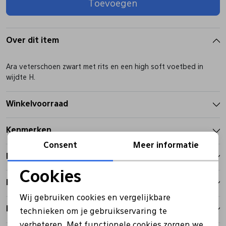
Toevoegen
Pantoffels
Riemen
Over dit item
Boots/ Enkellaarsjes
Schoenlepels
Ara veterschoen zwart met rits en een high soft voetbed in
wijdte H.
Laarzen
Sjaal
Winkelvoorraad
Regenlaarzen
Sokken
Kenmerken
Consent
Meer informatie
Tassen
Betalen
Cookies
Bezorgen
Noodzakelijke cookies
Veters
Wij gebruiken cookies en vergelijkbare
Personalisatie cookies
Retourbeleid
technieken om je gebruikservaring te
Zonnekleppen
verbeteren. Met functionele cookies zorgen we