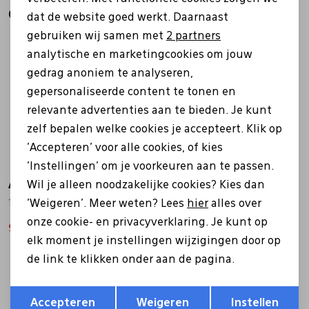
Analytische cookies
Gerelateerde producten
dat de website goed werkt. Daarnaast
Marketing cookies
gebruiken wij samen met
2 partners
Sale
Sale
analytische en marketingcookies om jouw
gedrag anoniem te analyseren,
gepersonaliseerde content te tonen en
relevante advertenties aan te bieden. Je kunt
zelf bepalen welke cookies je accepteert. Klik op
'Accepteren' voor alle cookies, of kies
'Instellingen' om je voorkeuren aan te passen.
Ara
Ara
Wil je alleen noodzakelijke cookies? Kies dan
'Weigeren'. Meer weten? Lees
hier
alles over
12-50028-04 wit
12-54801-75 goud
onze cookie- en privacyverklaring. Je kunt op
90,97
129,95
97,97
139,95
elk moment je instellingen wijzigingen door op
de link te klikken onder aan de pagina.
Sale
Sale
Opslaan
Terug
Accepteren
Weigeren
Instellen