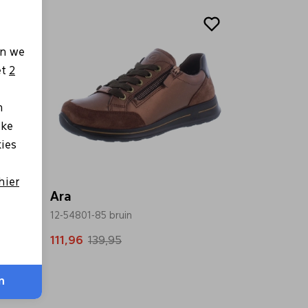
Sale
en we
et
2
n
lke
kies
hier
Ara
12-54801-85 bruin
111,96
139,95
n