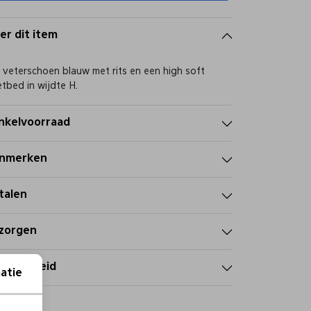
er dit item
 veterschoen blauw met rits en een high soft
tbed in wijdte H.
nkelvoorraad
nmerken
talen
zorgen
tourbeleid
atie