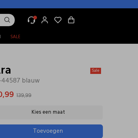
N
SALE
ra
Sale
-44587 blauw
0,99
139,99
Kies een maat
Toevoegen