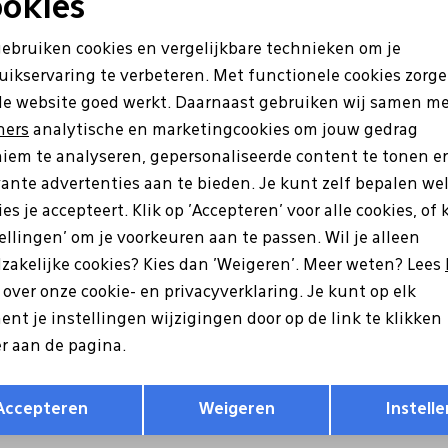
okies
Sale
Noodzakelijke cookies
Personalisatie cookies
gebruiken cookies en vergelijkbare technieken om je
uikservaring te verbeteren. Met functionele cookies zorg
Analytische cookies
Marketing cookies
de website goed werkt. Daarnaast gebruiken wij samen m
ners
analytische en marketingcookies om jouw gedrag
iem te analyseren, gepersonaliseerde content te tonen e
vante advertenties aan te bieden. Je kunt zelf bepalen we
es je accepteert. Klik op 'Accepteren' voor alle cookies, of 
tellingen' om je voorkeuren aan te passen. Wil je alleen
zakelijke cookies? Kies dan 'Weigeren'. Meer weten? Lees
Ara
s over onze cookie- en privacyverklaring. Je kunt op elk
01-75 goud
12-54801-82 blauw
nt je instellingen wijzigingen door op de link te klikken
r aan de pagina.
139,95
97,97
139,95
Opslaan
Terug
Accepteren
Weigeren
Instelle