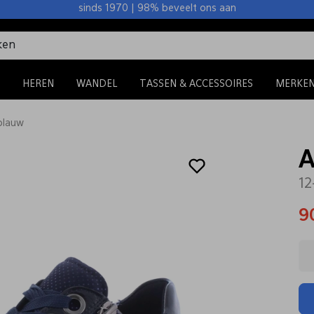
sinds 1970 | 98% beveelt ons aan
HEREN
WANDEL
TASSEN & ACCESSOIRES
MERKE
blauw
A
12
9