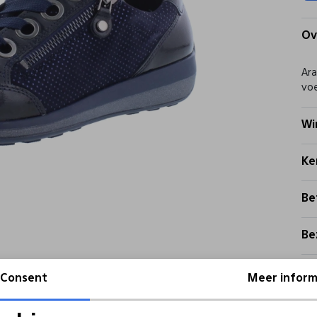
Ov
Ara
voe
Wi
Ke
Be
Be
Re
Consent
Meer inform