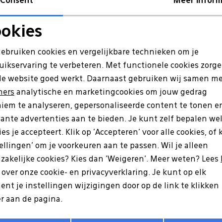
Consent
Meer inform
Re
okies
Noodzakelijke cookies
Personalisatie cookies
gebruiken cookies en vergelijkbare technieken om je
Sale
uikservaring te verbeteren. Met functionele cookies zorg
Analytische cookies
Marketing cookies
de website goed werkt. Daarnaast gebruiken wij samen m
ners
analytische en marketingcookies om jouw gedrag
iem te analyseren, gepersonaliseerde content te tonen e
vante advertenties aan te bieden. Je kunt zelf bepalen we
es je accepteert. Klik op 'Accepteren' voor alle cookies, of 
tellingen' om je voorkeuren aan te passen. Wil je alleen
zakelijke cookies? Kies dan 'Weigeren'. Meer weten? Lees
s over onze cookie- en privacyverklaring. Je kunt op elk
nt je instellingen wijzigingen door op de link te klikken
Ara
r aan de pagina.
32-01 zwart
12-50664-05 beige
Opslaan
Terug