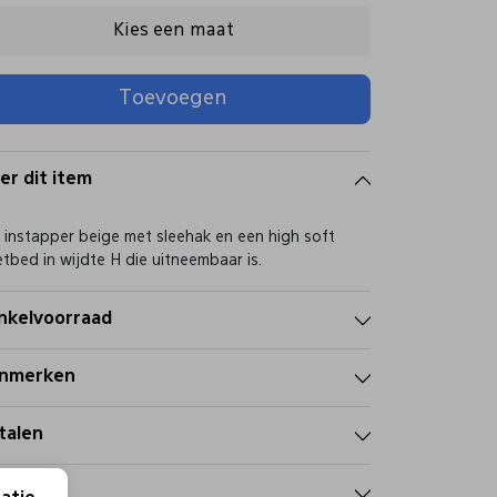
Kies een maat
Toevoegen
er dit item
 instapper beige met sleehak en een high soft
tbed in wijdte H die uitneembaar is.
nkelvoorraad
nmerken
talen
zorgen