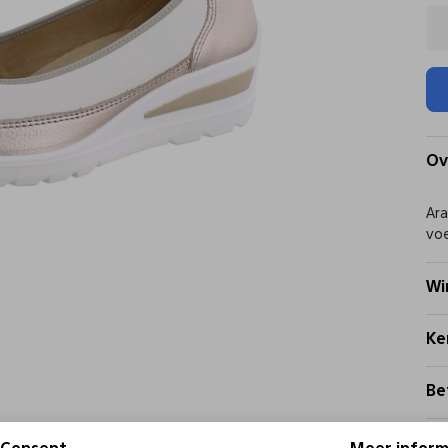
Ov
Ara
voe
Wi
Ke
Be
Be