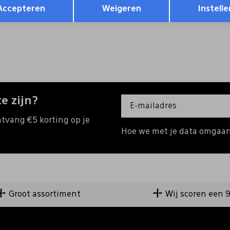
129,95
76,97
109,95
Accepteren
Weigeren
Instelle
e zijn?
ntvang €5 korting op je
Hoe we met je data omgaan?
Groot assortiment
Wij scoren een 