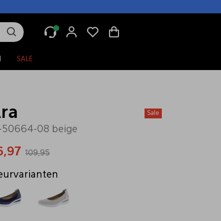
N
SALE
ra
Sale
-50664-08 beige
6,97
109,95
eurvarianten