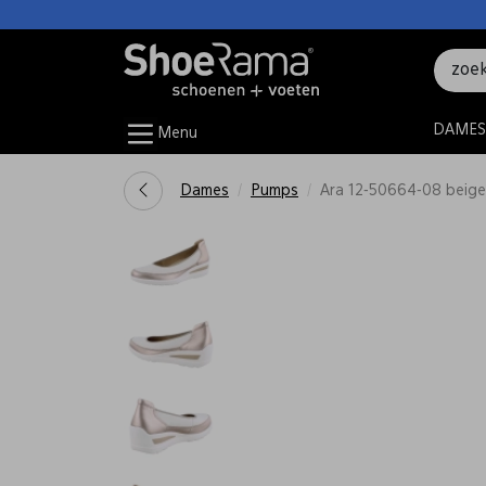
DAMES
Menu
Dames
Pumps
Ara 12-50664-08 beige