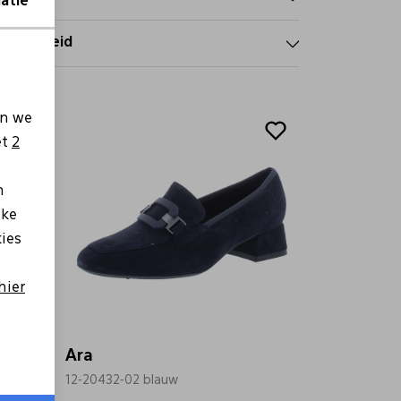
atie
tourbeleid
Sale
en we
et
2
n
lke
kies
hier
Ara
12-20432-02 blauw