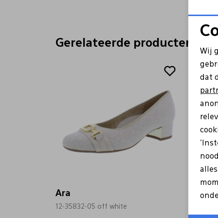
Co
Gerelateerde producten
Wij 
Sale
Sale
gebr
dat 
part
anon
rele
cooki
'Ins
nood
alle
mome
Ara
Ara
onde
12-35832-05 off white
12-358