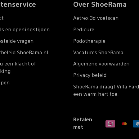
tenservice
Over ShoeRama
ct
Aetrex 3d voetscan
ls en openingstijden
Pedicure
estelde vragen
Podotherapie
rbeleid ShoeRama.nl
Vacatures ShoeRama
u een klacht of
Algemene voorwaarden
king
Privacy beleid
epen
ShoeRama draagt Villa Par
een warm hart toe.
Betalen
met