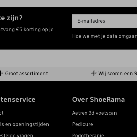
e zijn?
ntvang €5 korting op je
Hoe we met je data omgaan?
Groot assortiment
Wij scoren een 
tenservice
Over ShoeRama
ct
Aetrex 3d voetscan
ls en openingstijden
Pedicure
estelde vragen
Podotherapie