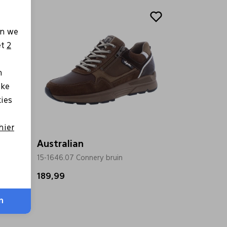
en we
et
2
n
lke
kies
hier
Australian
15-1646.07 Connery bruin
189,99
n