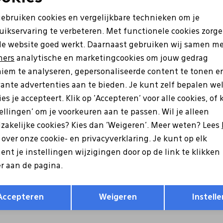
Noodzakelijke cookies
Personalisatie cookies
gebruiken cookies en vergelijkbare technieken om je
uikservaring te verbeteren. Met functionele cookies zorg
Analytische cookies
Marketing cookies
de website goed werkt. Daarnaast gebruiken wij samen m
ners
analytische en marketingcookies om jouw gedrag
iem te analyseren, gepersonaliseerde content te tonen e
vante advertenties aan te bieden. Je kunt zelf bepalen we
es je accepteert. Klik op 'Accepteren' voor alle cookies, of 
tellingen' om je voorkeuren aan te passen. Wil je alleen
zakelijke cookies? Kies dan 'Weigeren'. Meer weten? Lees
s over onze cookie- en privacyverklaring. Je kunt op elk
alian
Australian
nt je instellingen wijzigingen door op de link te klikken
.02 Hawker zwart
15.1688.04 Grants taupe
r aan de pagina.
9
149,99
Opslaan
Terug
Accepteren
Weigeren
Instelle