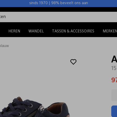
sinds 1970 | 98% beveelt ons aan
HEREN
WANDEL
TASSEN & ACCESSOIRES
MERKE
 blauw
A
15
9