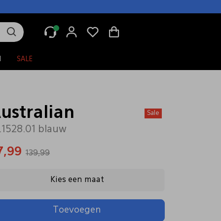
N
SALE
ustralian
Sale
.1528.01 blauw
7,99
139,99
Kies een maat
Toevoegen