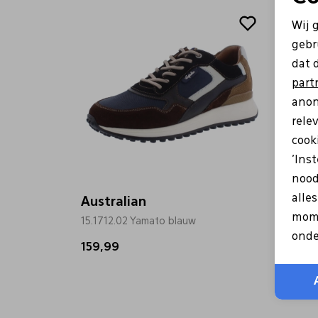
Wij 
gebr
dat 
part
anon
rele
cooki
'Ins
nood
alle
Australian
Austr
mome
15.1712.02 Yamato blauw
15.1715
onde
159,99
149,9