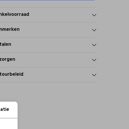
nkelvoorraad
nmerken
talen
zorgen
tourbeleid
atie