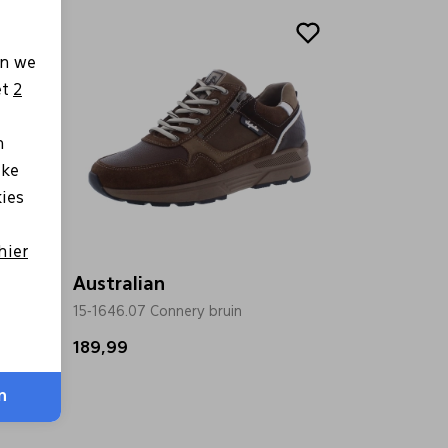
en we
et
2
n
lke
kies
hier
Australian
15-1646.07 Connery bruin
189,99
n