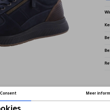
Wi
Ke
Be
Be
Re
Consent
Meer inform
okies