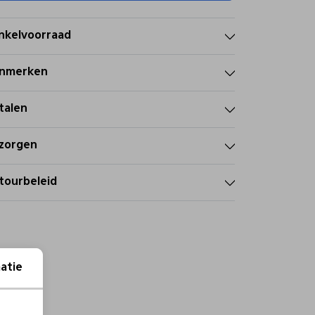
nkelvoorraad
nmerken
talen
zorgen
tourbeleid
atie