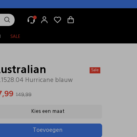
N
SALE
ustralian
Sale
.1528.04 Hurricane blauw
7,99
149,99
Kies een maat
Toevoegen