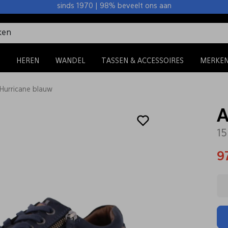
sinds 1970 | 98% beveelt ons aan
HEREN
WANDEL
TASSEN & ACCESSOIRES
MERKE
 Hurricane blauw
A
15
9