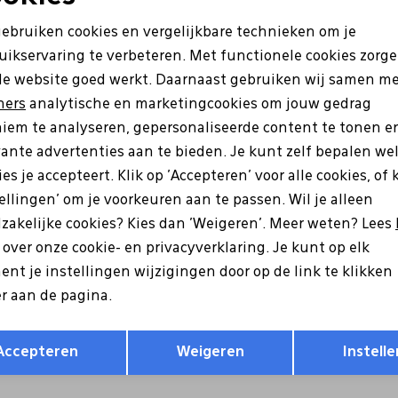
Noodzakelijke cookies
Personalisatie cookies
gebruiken cookies en vergelijkbare technieken om je
uikservaring te verbeteren. Met functionele cookies zorg
Analytische cookies
Marketing cookies
de website goed werkt. Daarnaast gebruiken wij samen m
ners
analytische en marketingcookies om jouw gedrag
iem te analyseren, gepersonaliseerde content te tonen e
vante advertenties aan te bieden. Je kunt zelf bepalen we
es je accepteert. Klik op 'Accepteren' voor alle cookies, of 
tellingen' om je voorkeuren aan te passen. Wil je alleen
zakelijke cookies? Kies dan 'Weigeren'. Meer weten? Lees
s over onze cookie- en privacyverklaring. Je kunt op elk
alian
Australian
nt je instellingen wijzigingen door op de link te klikken
.02 Hawker zwart
15.1688.04 Grants taupe
r aan de pagina.
9
149,99
Opslaan
Terug
Accepteren
Weigeren
Instelle