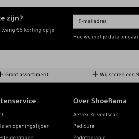
e zijn?
ntvang €5 korting op je
Hoe we met je data omgaan?
Groot assortiment
Wij scoren een 
tenservice
Over ShoeRama
ct
Aetrex 3d voetscan
ls en openingstijden
Pedicure
estelde vragen
Podotherapie