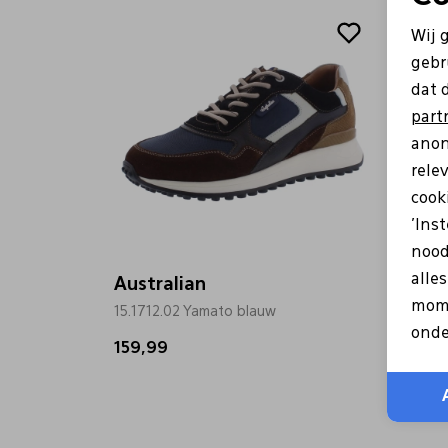
Wij 
gebr
dat 
part
anon
rele
cooki
'Ins
nood
alle
Australian
Austr
mome
15.1712.02 Yamato blauw
15.1715
onde
159,99
149,9