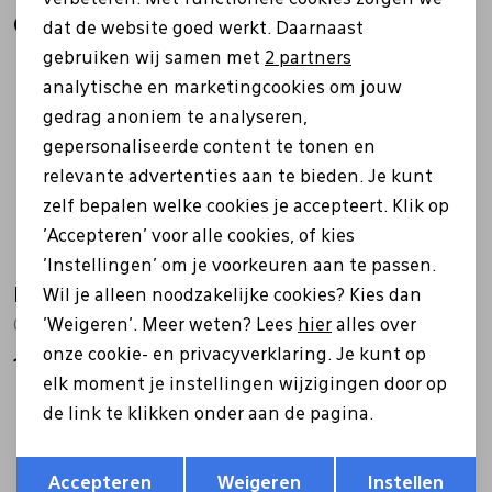
Analytische cookies
Gerelateerde producten
dat de website goed werkt. Daarnaast
Marketing cookies
gebruiken wij samen met
2 partners
analytische en marketingcookies om jouw
gedrag anoniem te analyseren,
gepersonaliseerde content te tonen en
relevante advertenties aan te bieden. Je kunt
zelf bepalen welke cookies je accepteert. Klik op
'Accepteren' voor alle cookies, of kies
'Instellingen' om je voorkeuren aan te passen.
Berkemann
Berkemann
Wil je alleen noodzakelijke cookies? Kies dan
'Weigeren'. Meer weten? Lees
hier
alles over
05708 donker bruin
05801 beige
onze cookie- en privacyverklaring. Je kunt op
134,95
114,99
elk moment je instellingen wijzigingen door op
de link te klikken onder aan de pagina.
Opslaan
Terug
Accepteren
Weigeren
Instellen