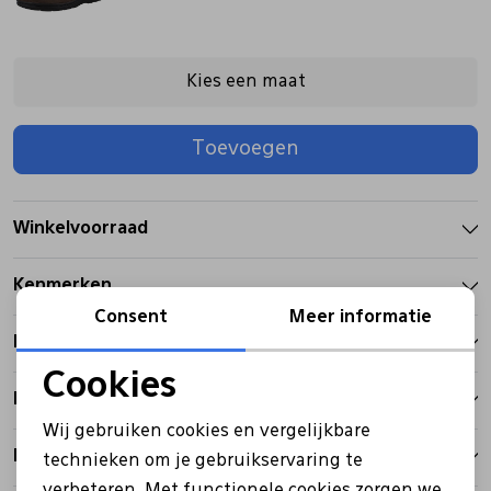
Pantoffels
Riemen
Kies een maat
Boots/ Enkellaarsjes
Schoenlepels
Toevoegen
Laarzen
Sjaal
Winkelvoorraad
Regenlaarzen
Sokken
Kenmerken
Consent
Meer informatie
Tassen
Betalen
Cookies
Bezorgen
Noodzakelijke cookies
Veters
Wij gebruiken cookies en vergelijkbare
Personalisatie cookies
Retourbeleid
technieken om je gebruikservaring te
Zonnekleppen
verbeteren. Met functionele cookies zorgen we