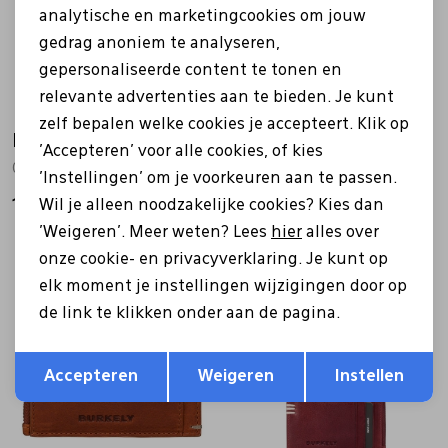
analytische en marketingcookies om jouw
gedrag anoniem te analyseren,
gepersonaliseerde content te tonen en
relevante advertenties aan te bieden. Je kunt
zelf bepalen welke cookies je accepteert. Klik op
Burkely
Burkely
'Accepteren' voor alle cookies, of kies
0002415.56 bruin
8000411.56 bruin
'Instellingen' om je voorkeuren aan te passen.
Wil je alleen noodzakelijke cookies? Kies dan
14,95
19,95
'Weigeren'. Meer weten? Lees
hier
alles over
onze cookie- en privacyverklaring. Je kunt op
elk moment je instellingen wijzigingen door op
de link te klikken onder aan de pagina.
Opslaan
Terug
Accepteren
Weigeren
Instellen