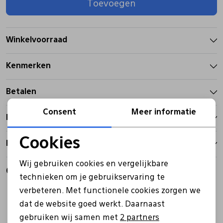
Toevoegen
Pantoffels
Riemen
Winkelvoorraad
Boots/ Enkellaarsjes
Schoenlepels
Kenmerken
Laarzen
Sjaal
Betalen
Consent
Meer informatie
Bezorgen
Regenlaarzen
Sokken
Cookies
Retourbeleid
Tassen
Noodzakelijke cookies
Wij gebruiken cookies en vergelijkbare
Gerelateerde producten
Personalisatie cookies
technieken om je gebruikservaring te
Veters
verbeteren. Met functionele cookies zorgen we
Analytische cookies
dat de website goed werkt. Daarnaast
Marketing cookies
Zonnekleppen
gebruiken wij samen met
2 partners