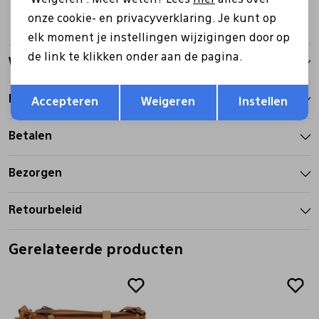
onze cookie- en privacyverklaring. Je kunt op
elk moment je instellingen wijzigingen door op
de link te klikken onder aan de pagina.
Winkelvoorraad
Opslaan
Terug
Kenmerken
Accepteren
Weigeren
Instellen
Betalen
Bezorgen
Retourbeleid
Gerelateerde producten