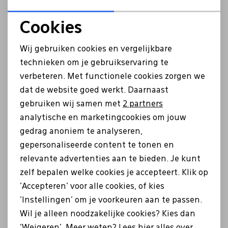
Leersoort:
Gewaxt leer
Cookies
Voering:
Textiel (polyester / katoen)
Noodzakelijke cookies
Wij gebruiken cookies en vergelijkbare
Materiaal:
Antique Vintage
Personalisatie cookies
technieken om je gebruikservaring te
Sluiting:
Ritssluiting
verbeteren. Met functionele cookies zorgen we
Analytische cookies
Hardware Kleur:
Zilverkleuring
dat de website goed werkt. Daarnaast
Marketing cookies
gebruiken wij samen met
2 partners
Inclusief:
Leren sleutelhanger
analytische en marketingcookies om jouw
Laptopvak afmeting:
34 x 22 x 3 cm
gedrag anoniem te analyseren,
gepersonaliseerde content te tonen en
Laptop afmeting:
13,3 inch
relevante advertenties aan te bieden. Je kunt
Schouderband:
Verstelbaar en afneembaar
zelf bepalen welke cookies je accepteert. Klik op
Volume in liters:
6.4
'Accepteren' voor alle cookies, of kies
'Instellingen' om je voorkeuren aan te passen.
Uitneembare Laptopsleeve:
Nee
Wil je alleen noodzakelijke cookies? Kies dan
'Weigeren'. Meer weten? Lees
hier
alles over