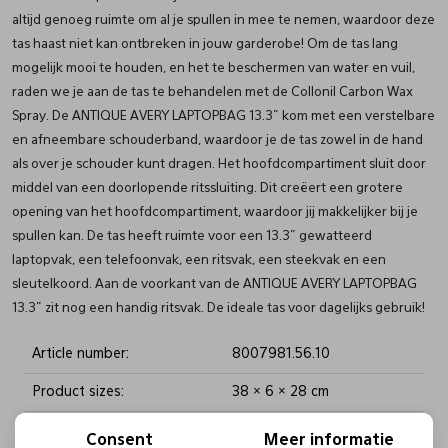
altijd genoeg ruimte om al je spullen in mee te nemen, waardoor deze
tas haast niet kan ontbreken in jouw garderobe! Om de tas lang
mogelijk mooi te houden, en het te beschermen van water en vuil,
raden we je aan de tas te behandelen met de Collonil Carbon Wax
Spray. De ANTIQUE AVERY LAPTOPBAG 13.3” kom met een verstelbare
en afneembare schouderband, waardoor je de tas zowel in de hand
als over je schouder kunt dragen. Het hoofdcompartiment sluit door
middel van een doorlopende ritssluiting. Dit creëert een grotere
opening van het hoofdcompartiment, waardoor jij makkelijker bij je
spullen kan. De tas heeft ruimte voor een 13.3” gewatteerd
laptopvak, een telefoonvak, een ritsvak, een steekvak en een
sleutelkoord. Aan de voorkant van de ANTIQUE AVERY LAPTOPBAG
13.3” zit nog een handig ritsvak. De ideale tas voor dagelijks gebruik!
Article number:
8007981.56.10
Product sizes:
38 × 6 × 28 cm
Kleur:
Zwart
Consent
Meer informatie