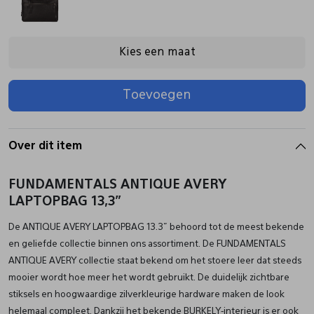
Pantoffels
Riemen
Kies een maat
Boots/ Enkellaarsjes
Schoenlepels
Toevoegen
Laarzen
Sjaal
Over dit item
Regenlaarzen
Sokken
FUNDAMENTALS ANTIQUE AVERY
LAPTOPBAG 13,3”
Tassen
De ANTIQUE AVERY LAPTOPBAG 13.3” behoord tot de meest bekende
en geliefde collectie binnen ons assortiment. De FUNDAMENTALS
Veters
ANTIQUE AVERY collectie staat bekend om het stoere leer dat steeds
mooier wordt hoe meer het wordt gebruikt. De duidelijk zichtbare
stiksels en hoogwaardige zilverkleurige hardware maken de look
Zonnekleppen
helemaal compleet. Dankzij het bekende BURKELY-interieur is er ook