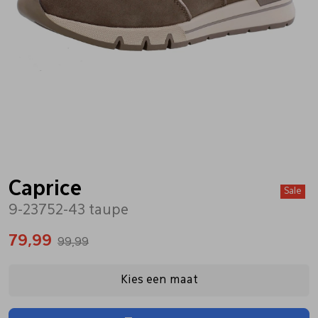
Bandschoenen
Sneakers
Lederen schort
Comfort schoenen
Veterschoenen
Mutsen
Instappers
Pantoffels
Onderhoud
Mocassin
Boots
Onderzetters
Caprice
Sale
9-23752-43 taupe
Pumps
Laarzen
Pasjeshouders
79,99
99,99
Sneakers
Regenlaarzen
Petten
Kies een maat
Veterschoenen
Portemonnees