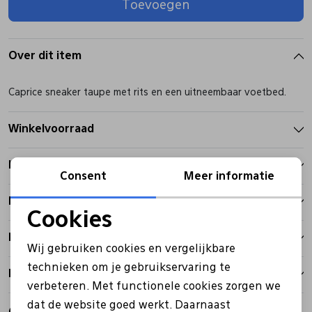
Toevoegen
Pantoffels
Riemen
Over dit item
Boots/ Enkellaarsjes
Schoenlepels
Caprice sneaker taupe met rits en een uitneembaar voetbed.
Laarzen
Sjaal
Winkelvoorraad
Kenmerken
Regenlaarzen
Sokken
Consent
Meer informatie
Betalen
Tassen
Cookies
Noodzakelijke cookies
Bezorgen
Wij gebruiken cookies en vergelijkbare
Veters
Personalisatie cookies
technieken om je gebruikservaring te
Retourbeleid
verbeteren. Met functionele cookies zorgen we
Analytische cookies
Zonnekleppen
dat de website goed werkt. Daarnaast