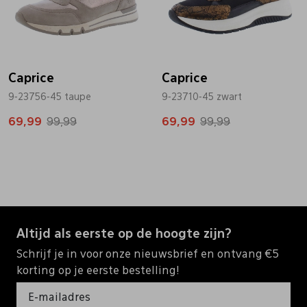
Caprice
Caprice
9-23756-45 taupe
9-23710-45 zwart
69,99
99,99
69,99
99,99
Altijd als eerste op de hoogte zijn?
Schrijf je in voor onze nieuwsbrief en ontvang €5
korting op je eerste bestelling!