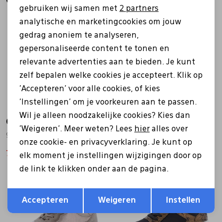
Gerelateerde producten
Marketing cookies
gebruiken wij samen met
2 partners
Sale
Sale
analytische en marketingcookies om jouw
gedrag anoniem te analyseren,
gepersonaliseerde content te tonen en
relevante advertenties aan te bieden. Je kunt
zelf bepalen welke cookies je accepteert. Klik op
'Accepteren' voor alle cookies, of kies
'Instellingen' om je voorkeuren aan te passen.
Wil je alleen noodzakelijke cookies? Kies dan
Caprice
Caprice
'Weigeren'. Meer weten? Lees
hier
alles over
9-23755-46 wit
9-23754-46 off white
onze cookie- en privacyverklaring. Je kunt op
76,99
109,99
69,99
99,99
elk moment je instellingen wijzigingen door op
de link te klikken onder aan de pagina.
Sale
Sale
Opslaan
Terug
Accepteren
Weigeren
Instellen