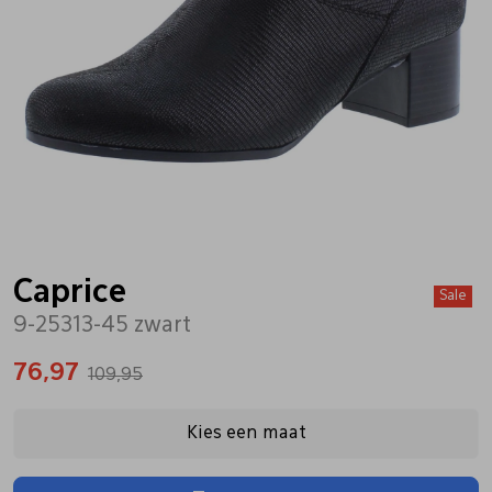
Bandschoenen
Sneakers
Lederen schort
Comfort schoenen
Veterschoenen
Mutsen
Instappers
Pantoffels
Onderhoud
Mocassin
Boots
Onderzetters
Caprice
Sale
9-25313-45 zwart
Pumps
Laarzen
Pasjeshouders
76,97
109,95
Sneakers
Regenlaarzen
Petten
Kies een maat
Veterschoenen
Portemonnees