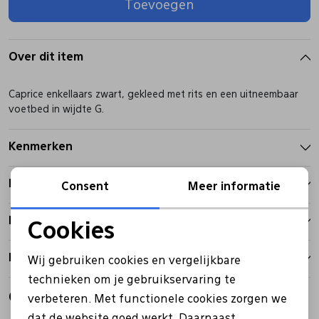
Toevoegen
Pantoffels
Riemen
Over dit item
Boots/ Enkellaarsjes
Schoenlepels
Caprice enkellaars zwart, gekleed met rits en een uitneembaar
voetbed in wijdte G.
Laarzen
Sjaal
Kenmerken
Regenlaarzen
Sokken
Betalen
Consent
Meer informatie
Tassen
Bezorgen
Cookies
Noodzakelijke cookies
Retourbeleid
Wij gebruiken cookies en vergelijkbare
Veters
Personalisatie cookies
technieken om je gebruikservaring te
Gerelateerde producten
verbeteren. Met functionele cookies zorgen we
Analytische cookies
Zonnekleppen
dat de website goed werkt. Daarnaast