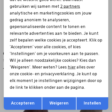
Marketing cookies
gebruiken wij samen met
2 partners
analytische en marketingcookies om jouw
gedrag anoniem te analyseren,
gepersonaliseerde content te tonen en
relevante advertenties aan te bieden. Je kunt
zelf bepalen welke cookies je accepteert. Klik op
'Accepteren' voor alle cookies, of kies
Caprice
Caprice
'Instellingen' om je voorkeuren aan te passen.
Wil je alleen noodzakelijke cookies? Kies dan
9-25314-47 bruin
9-25314-47 zwart
'Weigeren'. Meer weten? Lees
hier
alles over
119,99
119,99
onze cookie- en privacyverklaring. Je kunt op
elk moment je instellingen wijzigingen door op
de link te klikken onder aan de pagina.
Opslaan
Terug
Accepteren
Weigeren
Instellen