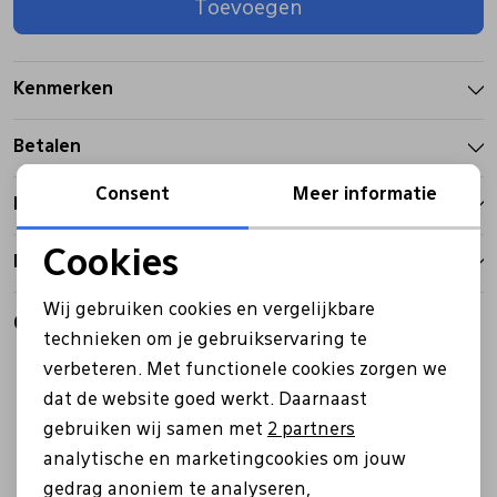
Toevoegen
Pantoffels
Riemen
Kenmerken
Boots/ Enkellaarsjes
Schoenlepels
Betalen
Laarzen
Sjaal
Consent
Meer informatie
Bezorgen
Cookies
Retourbeleid
Regenlaarzen
Sokken
Noodzakelijke cookies
Wij gebruiken cookies en vergelijkbare
Gerelateerde producten
Personalisatie cookies
Tassen
technieken om je gebruikservaring te
Sale
Sale
verbeteren. Met functionele cookies zorgen we
Analytische cookies
dat de website goed werkt. Daarnaast
Veters
Marketing cookies
gebruiken wij samen met
2 partners
analytische en marketingcookies om jouw
Zonnekleppen
gedrag anoniem te analyseren,