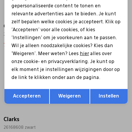
gepersonaliseerde content te tonen en
relevante advertenties aan te bieden. Je kunt
zelf bepalen welke cookies je accepteert. Klik op
Clarks
Clarks
'Accepteren' voor alle cookies, of kies
26162017 bruin
26168614 bruin
'Instellingen' om je voorkeuren aan te passen.
79,99
99,99
104,00
130,00
Wil je alleen noodzakelijke cookies? Kies dan
'Weigeren'. Meer weten? Lees
hier
alles over
Sale
onze cookie- en privacyverklaring. Je kunt op
elk moment je instellingen wijzigingen door op
de link te klikken onder aan de pagina.
Opslaan
Terug
Accepteren
Weigeren
Instellen
Clarks
26168608 zwart