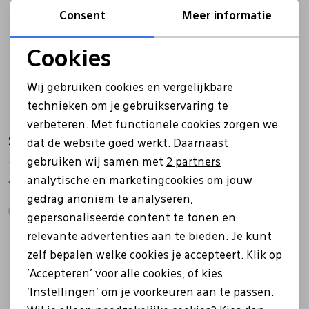
Consent
Meer informatie
Cookies
Noodzakelijke cookies
Wij gebruiken cookies en vergelijkbare
Personalisatie cookies
technieken om je gebruikservaring te
verbeteren. Met functionele cookies zorgen we
Analytische cookies
Solidus
Solidus
dat de website goed werkt. Daarnaast
Marketing cookies
29001 beige
65019 blauw
gebruiken wij samen met
2 partners
analytische en marketingcookies om jouw
132,97
189,95
146,97
209,95
gedrag anoniem te analyseren,
gepersonaliseerde content te tonen en
relevante advertenties aan te bieden. Je kunt
zelf bepalen welke cookies je accepteert. Klik op
'Accepteren' voor alle cookies, of kies
'Instellingen' om je voorkeuren aan te passen.