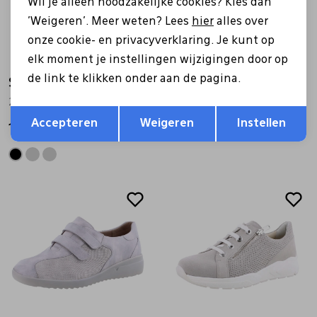
Wil je alleen noodzakelijke cookies? Kies dan
'Weigeren'. Meer weten? Lees
hier
alles over
onze cookie- en privacyverklaring. Je kunt op
elk moment je instellingen wijzigingen door op
de link te klikken onder aan de pagina.
Solidus
Solidus
26530 grijs
56501 Halea blauw
Opslaan
Terug
Accepteren
Weigeren
Instellen
169,99
159,99