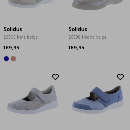
Bandschoenen
Sneakers
Lederen schort
Solidus
Comfort schoenen
Veterschoenen
Mutsen
Solidus
29503 Kate beige
26530 Hedda beige
169,95
Instappers
Pantoffels
Onderhoud
169,95
Mocassin
Boots
Onderzetters
Sale
Pumps
Laarzen
Pasjeshouders
Sneakers
Regenlaarzen
Petten
Veterschoenen
Portemonnees