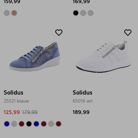
159,99
169,99
Sale
Solidus
Solidus
25021 blauw
65016 wit
125,99
179,99
189,99