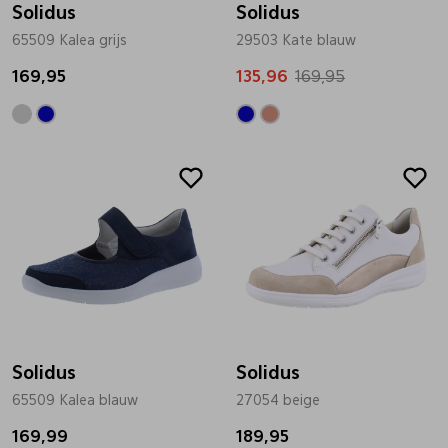
Solidus
Solidus
65509 Kalea grijs
29503 Kate blauw
Pantoffels
Riemen
169,95
135,96
169,95
Boots/ Enkellaarsjes
Schoenlepels
Laarzen
Sjaal
Regenlaarzen
Sokken
Tassen
Veters
Solidus
Solidus
65509 Kalea blauw
27054 beige
Zonnekleppen
169,99
189,95