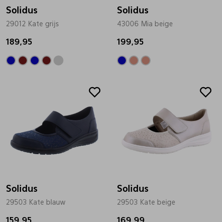
Solidus
Solidus
29012 Kate grijs
43006 Mia beige
189,95
199,95
Solidus
Solidus
29503 Kate blauw
29503 Kate beige
159,95
169,99