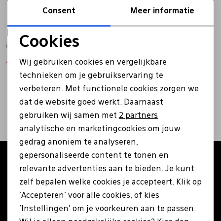
Consent
Meer informatie
Bandschoenen
Sneakers
Lederen schort
Reef
Reef
Cookies
C16537 groen
C16536 rood
Noodzakelijke cookies
Comfort schoenen
Veterschoenen
Mutsen
Wij gebruiken cookies en vergelijkbare
15,00
49,99
15,00
49,99
Personalisatie cookies
technieken om je gebruikservaring te
Instappers
Pantoffels
Onderhoud
verbeteren. Met functionele cookies zorgen we
Analytische cookies
2
filters
dat de website goed werkt. Daarnaast
Marketing cookies
Mocassin
Boots
Onderzetters
gebruiken wij samen met
2 partners
analytische en marketingcookies om jouw
gedrag anoniem te analyseren,
Pumps
Laarzen
Pasjeshouders
gepersonaliseerde content te tonen en
Altijd als eerste op de hoogte zijn?
relevante advertenties aan te bieden. Je kunt
Schrijf je in voor onze nieuwsbrief en ontvang €5
Sneakers
Regenlaarzen
Petten
zelf bepalen welke cookies je accepteert. Klik op
korting op je eerste bestelling!
'Accepteren' voor alle cookies, of kies
'Instellingen' om je voorkeuren aan te passen.
Veterschoenen
Portemonnees