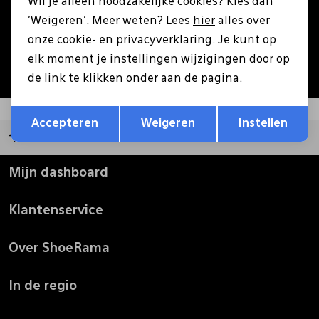
Wil je alleen noodzakelijke cookies? Kies dan
Aanmelden
'Weigeren'. Meer weten? Lees
hier
alles over
Pantoffels
Riemen
onze cookie- en privacyverklaring. Je kunt op
Hoe we met je data omgaan? Bekijk dit in onze
elk moment je instellingen wijzigingen door op
privacyverklaring.
Boots/ Enkellaarsjes
Schoenlepels
de link te klikken onder aan de pagina.
Opslaan
Terug
Laarzen
Sjaal
Accepteren
Weigeren
Instellen
Groot assortiment
Regenlaarzen
Sokken
Mijn dashboard
Klantenservice
Tassen
Over ShoeRama
Veters
In de regio
Zonnekleppen