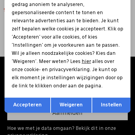
gedrag anoniem te analyseren,
90,99
129,99
gepersonaliseerde content te tonen en
Pantoffels
Riemen
relevante advertenties aan te bieden. Je kunt
2
filters
zelf bepalen welke cookies je accepteert. Klik op
Boots/ Enkellaarsjes
Schoenlepels
'Accepteren' voor alle cookies, of kies
'Instellingen' om je voorkeuren aan te passen.
Laarzen
Sjaal
Wil je alleen noodzakelijke cookies? Kies dan
'Weigeren'. Meer weten? Lees
hier
alles over
Altijd als eerste op de hoogte zijn?
onze cookie- en privacyverklaring. Je kunt op
Regenlaarzen
Sokken
elk moment je instellingen wijzigingen door op
Schrijf je in voor onze nieuwsbrief en ontvang €5
korting op je eerste bestelling!
de link te klikken onder aan de pagina.
Tassen
Opslaan
Terug
Accepteren
Weigeren
Instellen
Veters
Aanmelden
Hoe we met je data omgaan? Bekijk dit in onze
Zonnekleppen