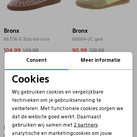
Bandschoenen
Sneakers
Lederen schort
Bronx
Comfort schoenen
Veterschoenen
Mutsen
Bronx
66706-B Bob-bie rose
66684-UC geel
104,99
Instappers
Pantoffels
Onderhoud
149,99
90,99
129,99
Consent
Meer informatie
Sale
Mocassin
Boots
Onderzetters
Cookies
Noodzakelijke cookies
Pumps
Laarzen
Pasjeshouders
Wij gebruiken cookies en vergelijkbare
Personalisatie cookies
technieken om je gebruikservaring te
verbeteren. Met functionele cookies zorgen we
Analytische cookies
Sneakers
Regenlaarzen
Petten
dat de website goed werkt. Daarnaast
Marketing cookies
gebruiken wij samen met
2 partners
Bronx
Veterschoenen
Portemonnees
analytische en marketingcookies om jouw
66684-UC bruin