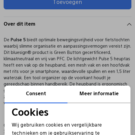
Toevoegen
Pantoffels
Riemen
Over dit item
Boots/ Enkellaarsjes
Schoenlepels
De
Pulse 5
biedt optimale bewegingsvrijheid voor fietstochten
waarbij slimme organisatie en aanpassingsvermogen vereist zijn.
Laarzen
Sjaal
Dit bluesign® product is Green Button gecertificeerd,
klimaatneutraal en vrij van PFC. De lichtgewicht Pulse 5 heuptas
heeft een vak op de heupband, een mesh vak en een hoofdvak
Regenlaarzen
Sokken
met rits voor je smartphone, waardevolle spullen en een 1,5 liter
waterzak. Een tool organizer op de voorkant houdt je
gereedschap binnen handbereik. De heupband is ergonomisch
gevormd en is voorzien van een Pull-Forward systeem, wat
Tassen
Consent
Meer informatie
zorgt voor een aansluitende, comfortabele pasvorm. De lengte
van de heupgordel is 135 cm.
Cookies
Veters
Noodzakelijke cookies
Wij gebruiken cookies en vergelijkbare
Gewicht
Personalisatie cookies
Zonnekleppen
380 g
technieken om je gebruikservaring te