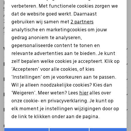
Inhoud
verbeteren. Met functionele cookies zorgen we
Analytische cookies
5 Liter
dat de website goed werkt. Daarnaast
Afmeting
Marketing cookies
20 / 33 / 13 (H / B / D) cm
gebruiken wij samen met
2 partners
Aanbevolen lading
analytische en marketingcookies om jouw
1 - 3 kg
gedrag anoniem te analyseren,
gepersonaliseerde content te tonen en
Winkelvoorraad
relevante advertenties aan te bieden. Je kunt
zelf bepalen welke cookies je accepteert. Klik op
Kenmerken
'Accepteren' voor alle cookies, of kies
'Instellingen' om je voorkeuren aan te passen.
Betalen
Wil je alleen noodzakelijke cookies? Kies dan
'Weigeren'. Meer weten? Lees
hier
alles over
Bezorgen
onze cookie- en privacyverklaring. Je kunt op
elk moment je instellingen wijzigingen door op
Retourbeleid
de link te klikken onder aan de pagina.
Gerelateerde producten
Opslaan
Terug