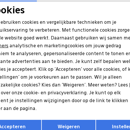
okies
Noodzakelijke cookies
Personalisatie cookies
gebruiken cookies en vergelijkbare technieken om je
uikservaring te verbeteren. Met functionele cookies zorg
Analytische cookies
Marketing cookies
de website goed werkt. Daarnaast gebruiken wij samen m
ners
analytische en marketingcookies om jouw gedrag
iem te analyseren, gepersonaliseerde content te tonen e
vante advertenties aan te bieden. Je kunt zelf bepalen we
es je accepteert. Klik op 'Accepteren' voor alle cookies, of 
tellingen' om je voorkeuren aan te passen. Wil je alleen
zakelijke cookies? Kies dan 'Weigeren'. Meer weten? Lees
s over onze cookie- en privacyverklaring. Je kunt op elk
Ecco
nt je instellingen wijzigingen door op de link te klikken
 Offroad Yucatan zwart
069564 Offroad zwart
r aan de pagina.
9
119,99
Opslaan
Terug
Accepteren
Weigeren
Instelle