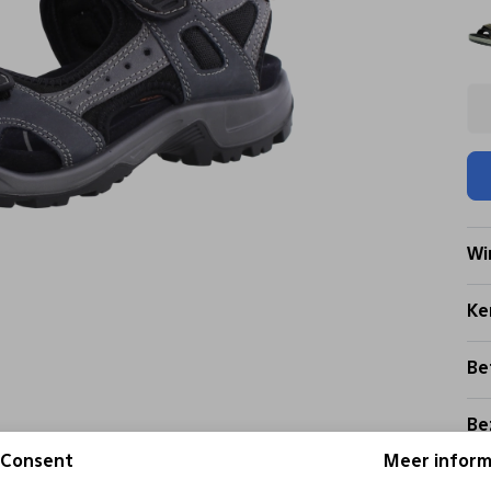
Wi
Ke
Be
Be
Consent
Meer inform
Re