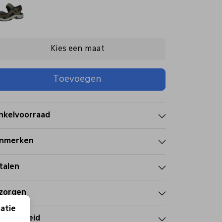
Kies een maat
Toevoegen
nkelvoorraad
nmerken
talen
zorgen
atie
tourbeleid