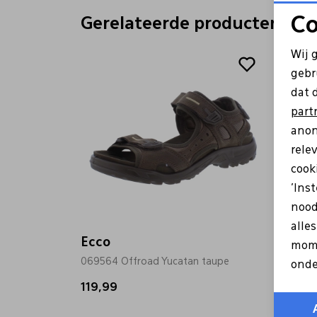
Co
Gerelateerde producten
Wij 
gebr
dat 
part
anon
rele
cooki
'Ins
nood
alle
Ecco
Ecco
mome
069564 Offroad Yucatan taupe
069564
onde
119,99
119,9