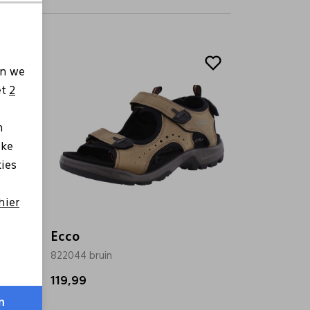
en we
et
2
n
lke
kies
hier
Ecco
822044 bruin
119,99
n