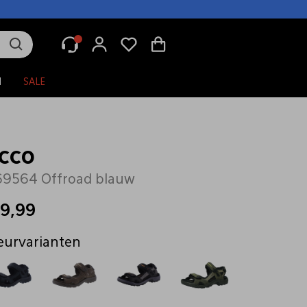
N
SALE
cco
9564 Offroad blauw
19,99
eurvarianten