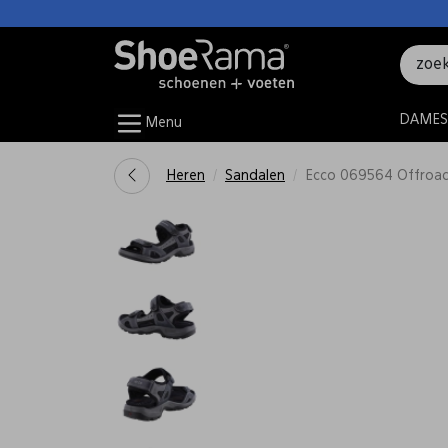
DAMES
Menu
Heren
Sandalen
Ecco 069564 Offroa