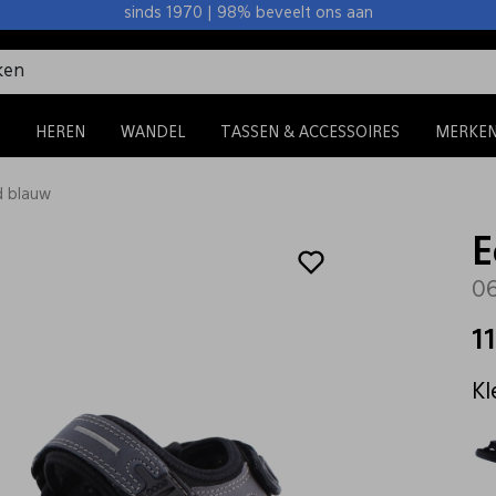
sinds 1970 | 98% beveelt ons aan
HEREN
WANDEL
TASSEN & ACCESSOIRES
MERKE
d blauw
E
06
1
Kl