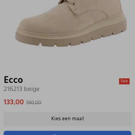
Bandschoenen
Sneakers
Lederen schort
Comfort schoenen
Veterschoenen
Mutsen
Instappers
Pantoffels
Onderhoud
Mocassin
Boots
Onderzetters
Ecco
Sale
216213 beige
Pumps
Laarzen
Pasjeshouders
133,00
190,00
Sneakers
Regenlaarzen
Petten
Kies een maat
Veterschoenen
Portemonnees