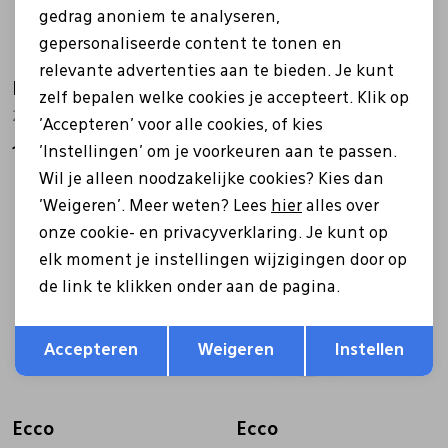
gedrag anoniem te analyseren,
gepersonaliseerde content te tonen en
relevante advertenties aan te bieden. Je kunt
Ecco
Ecco
zelf bepalen welke cookies je accepteert. Klik op
282403 Bella blauw
282403 Bella zwart
'Accepteren' voor alle cookies, of kies
'Instellingen' om je voorkeuren aan te passen.
149,99
149,99
Wil je alleen noodzakelijke cookies? Kies dan
'Weigeren'. Meer weten? Lees
hier
alles over
onze cookie- en privacyverklaring. Je kunt op
elk moment je instellingen wijzigingen door op
de link te klikken onder aan de pagina.
Opslaan
Terug
Accepteren
Weigeren
Instellen
Ecco
Ecco