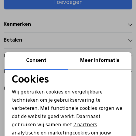
Toevoegen
Pantoffels
Riemen
Kenmerken
Boots/ Enkellaarsjes
Schoenlepels
Betalen
Laarzen
Sjaal
Bezorgen
Consent
Meer informatie
Retourbeleid
Regenlaarzen
Sokken
Cookies
Noodzakelijke cookies
Gerelateerde producten
Tassen
Wij gebruiken cookies en vergelijkbare
Personalisatie cookies
technieken om je gebruikservaring te
verbeteren. Met functionele cookies zorgen we
Analytische cookies
Veters
dat de website goed werkt. Daarnaast
Marketing cookies
gebruiken wij samen met
2 partners
Zonnekleppen
analytische en marketingcookies om jouw