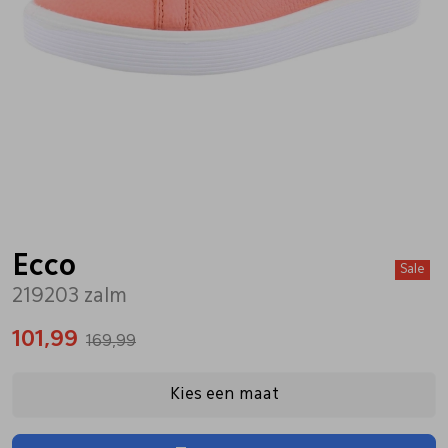
Bandschoenen
Sneakers
Lederen schort
Comfort schoenen
Veterschoenen
Mutsen
Instappers
Pantoffels
Onderhoud
Mocassin
Boots
Onderzetters
Ecco
Sale
219203 zalm
Pumps
Laarzen
Pasjeshouders
101,99
169,99
Sneakers
Regenlaarzen
Petten
Kies een maat
Veterschoenen
Portemonnees