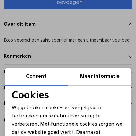
Toevoegen
Pantoffels
Riemen
Over dit item
Boots/ Enkellaarsjes
Schoenlepels
Ecco veterschoen zalm, sportief met een uitneembaar voetbed.
Laarzen
Sjaal
Kenmerken
Betalen
Regenlaarzen
Sokken
Consent
Meer informatie
Bezorgen
Tassen
Cookies
Noodzakelijke cookies
Retourbeleid
Wij gebruiken cookies en vergelijkbare
Veters
Personalisatie cookies
technieken om je gebruikservaring te
Gerelateerde producten
verbeteren. Met functionele cookies zorgen we
Analytische cookies
Zonnekleppen
dat de website goed werkt. Daarnaast