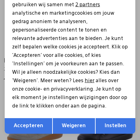
Marketing cookies
gebruiken wij samen met
2 partners
analytische en marketingcookies om jouw
gedrag anoniem te analyseren,
gepersonaliseerde content te tonen en
relevante advertenties aan te bieden. Je kunt
zelf bepalen welke cookies je accepteert. Klik op
'Accepteren' voor alle cookies, of kies
Ecco
Ecco
'Instellingen' om je voorkeuren aan te passen.
246323 Gruuv Lite wit
246323 Gruuv Lite blauw
Wil je alleen noodzakelijke cookies? Kies dan
119,99
119,99
'Weigeren'. Meer weten? Lees
hier
alles over
onze cookie- en privacyverklaring. Je kunt op
elk moment je instellingen wijzigingen door op
Sale
de link te klikken onder aan de pagina.
Opslaan
Terug
Accepteren
Weigeren
Instellen