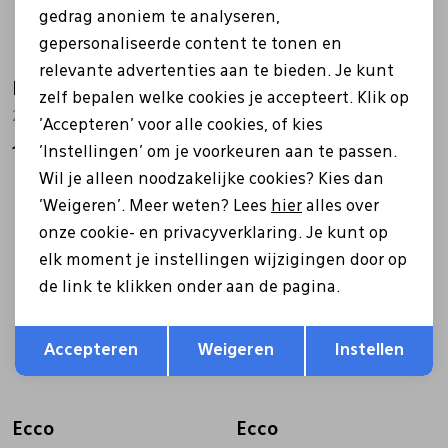
gedrag anoniem te analyseren,
gepersonaliseerde content te tonen en
relevante advertenties aan te bieden. Je kunt
Ecco
Ecco
zelf bepalen welke cookies je accepteert. Klik op
246323 Gruuv Lite wit
246323 Gruuv Lite blauw
'Accepteren' voor alle cookies, of kies
'Instellingen' om je voorkeuren aan te passen.
119,99
119,99
Wil je alleen noodzakelijke cookies? Kies dan
'Weigeren'. Meer weten? Lees
hier
alles over
Sale
onze cookie- en privacyverklaring. Je kunt op
elk moment je instellingen wijzigingen door op
de link te klikken onder aan de pagina.
Opslaan
Terug
Accepteren
Weigeren
Instellen
Ecco
Ecco