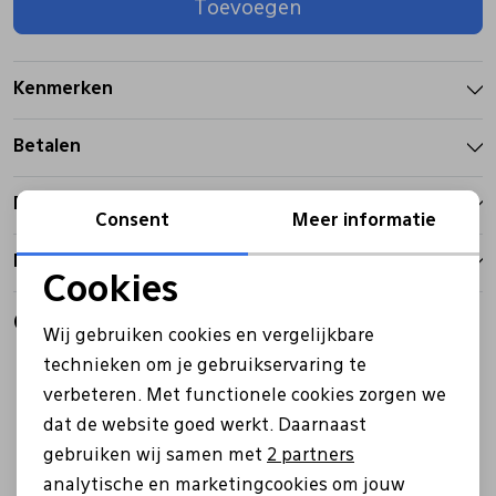
Toevoegen
Pantoffels
Riemen
Kenmerken
Boots/ Enkellaarsjes
Schoenlepels
Betalen
Laarzen
Sjaal
Bezorgen
Consent
Meer informatie
Retourbeleid
Regenlaarzen
Sokken
Cookies
Noodzakelijke cookies
Gerelateerde producten
Tassen
Wij gebruiken cookies en vergelijkbare
Personalisatie cookies
technieken om je gebruikservaring te
verbeteren. Met functionele cookies zorgen we
Analytische cookies
Veters
dat de website goed werkt. Daarnaast
Marketing cookies
gebruiken wij samen met
2 partners
Zonnekleppen
analytische en marketingcookies om jouw