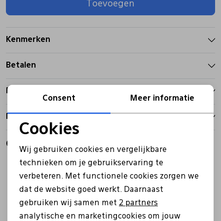
Toevoegen
Pantoffels
Riemen
Kenmerken
Boots/ Enkellaarsjes
Schoenlepels
Betalen
Laarzen
Sjaal
Bezorgen
Consent
Meer informatie
Retourbeleid
Regenlaarzen
Sokken
Cookies
Noodzakelijke cookies
Gerelateerde producten
Tassen
Wij gebruiken cookies en vergelijkbare
Personalisatie cookies
technieken om je gebruikservaring te
verbeteren. Met functionele cookies zorgen we
Analytische cookies
Veters
dat de website goed werkt. Daarnaast
Marketing cookies
gebruiken wij samen met
2 partners
Zonnekleppen
analytische en marketingcookies om jouw