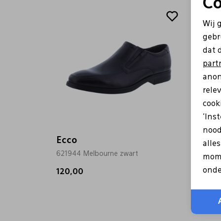
Co
Wij 
gebr
dat 
part
anon
rele
cooki
'Ins
nood
Ecco
Ecco
alle
621944 Melbourne zwart
621944
mome
onde
120,00
120,0