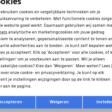
okies
Noodzakelijke cookies
Personalisatie cookies
gebruiken cookies en vergelijkbare technieken om je
uikservaring te verbeteren. Met functionele cookies zorg
Analytische cookies
Marketing cookies
de website goed werkt. Daarnaast gebruiken wij samen m
ners
analytische en marketingcookies om jouw gedrag
iem te analyseren, gepersonaliseerde content te tonen e
vante advertenties aan te bieden. Je kunt zelf bepalen we
es je accepteert. Klik op 'Accepteren' voor alle cookies, of 
tellingen' om je voorkeuren aan te passen. Wil je alleen
zakelijke cookies? Kies dan 'Weigeren'. Meer weten? Lees
Ecco
s over onze cookie- en privacyverklaring. Je kunt op elk
 Melbourne cognac
511744 bruin
nt je instellingen wijzigingen door op de link te klikken
r aan de pagina.
0
119,99
Opslaan
Terug
Accepteren
Weigeren
Instelle