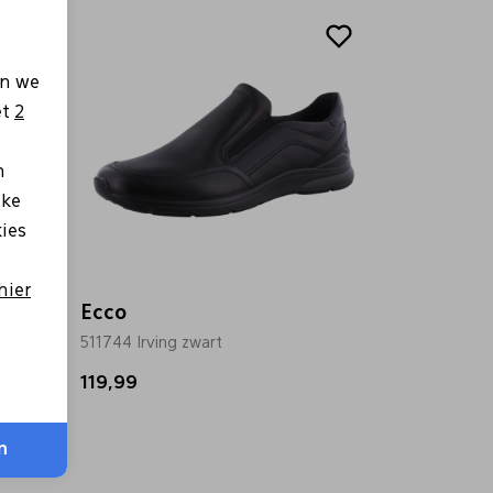
en we
et
2
n
lke
kies
hier
Ecco
511744 Irving zwart
119,99
n