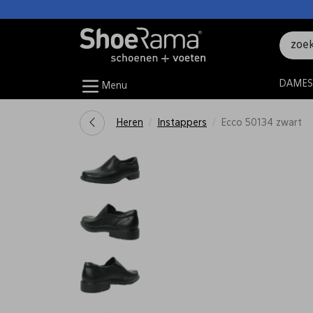
DAMES
Menu
Heren
Instappers
Ecco 50134 zwart