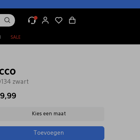
N
SALE
cco
134 zwart
19,99
Kies een maat
Toevoegen