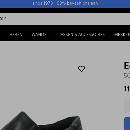
sinds 1970 | 98% beveelt ons aan
HEREN
WANDEL
TASSEN & ACCESSOIRES
MERKE
E
50
1