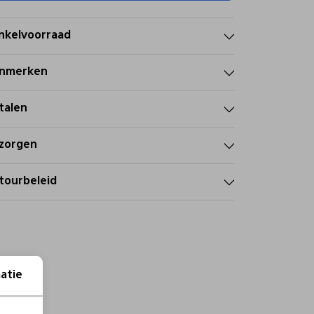
nkelvoorraad
nmerken
talen
zorgen
tourbeleid
atie