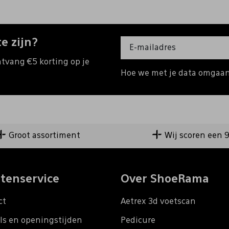
e zijn?
ntvang €5 korting op je
Hoe we met je data omgaan?
Groot assortiment
Wij scoren een 
tenservice
Over ShoeRama
ct
Aetrex 3d voetscan
ls en openingstijden
Pedicure