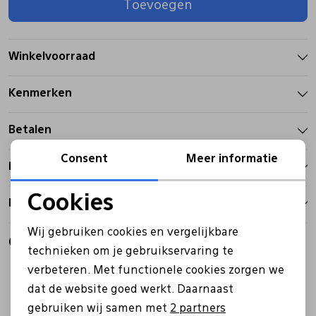
Toevoegen
Pantoffels
Riemen
Winkelvoorraad
Boots/ Enkellaarsjes
Schoenlepels
Kenmerken
Laarzen
Sjaal
Betalen
Consent
Meer informatie
Bezorgen
Regenlaarzen
Sokken
Cookies
Retourbeleid
Tassen
Noodzakelijke cookies
Wij gebruiken cookies en vergelijkbare
Gerelateerde producten
Personalisatie cookies
technieken om je gebruikservaring te
Veters
verbeteren. Met functionele cookies zorgen we
Analytische cookies
dat de website goed werkt. Daarnaast
Marketing cookies
Zonnekleppen
gebruiken wij samen met
2 partners