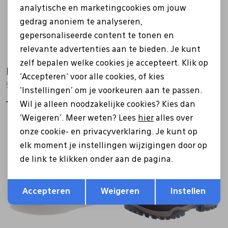
analytische en marketingcookies om jouw
gedrag anoniem te analyseren,
gepersonaliseerde content te tonen en
relevante advertenties aan te bieden. Je kunt
zelf bepalen welke cookies je accepteert. Klik op
Ecco
Ecco
'Accepteren' voor alle cookies, of kies
522814 Byway 2.0 bruin
811414 Xpedition III zwart
'Instellingen' om je voorkeuren aan te passen.
Wil je alleen noodzakelijke cookies? Kies dan
149,99
139,99
'Weigeren'. Meer weten? Lees
hier
alles over
onze cookie- en privacyverklaring. Je kunt op
elk moment je instellingen wijzigingen door op
de link te klikken onder aan de pagina.
Opslaan
Terug
Accepteren
Weigeren
Instellen