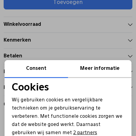
Toevoegen
Pantoffels
Riemen
Winkelvoorraad
Boots/ Enkellaarsjes
Schoenlepels
Kenmerken
Laarzen
Sjaal
Betalen
Consent
Meer informatie
Bezorgen
Regenlaarzen
Sokken
Cookies
Retourbeleid
Tassen
Noodzakelijke cookies
Wij gebruiken cookies en vergelijkbare
Gerelateerde producten
Personalisatie cookies
technieken om je gebruikservaring te
Veters
verbeteren. Met functionele cookies zorgen we
Analytische cookies
dat de website goed werkt. Daarnaast
Marketing cookies
Zonnekleppen
gebruiken wij samen met
2 partners