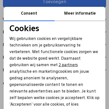
Toevoegen
Pantoffels
Riemen
Consent
Meer informatie
Winkelvoorraad
Boots/ Enkellaarsjes
Schoenlepels
Cookies
Kenmerken
Noodzakelijke cookies
Wij gebruiken cookies en vergelijkbare
Laarzen
Sjaal
Personalisatie cookies
Betalen
technieken om je gebruikservaring te
verbeteren. Met functionele cookies zorgen we
Analytische cookies
Bezorgen
Regenlaarzen
Sokken
dat de website goed werkt. Daarnaast
Marketing cookies
gebruiken wij samen met
2 partners
Retourbeleid
analytische en marketingcookies om jouw
Tassen
gedrag anoniem te analyseren,
Gerelateerde producten
gepersonaliseerde content te tonen en
Veters
relevante advertenties aan te bieden. Je kunt
zelf bepalen welke cookies je accepteert. Klik op
'Accepteren' voor alle cookies, of kies
Zonnekleppen