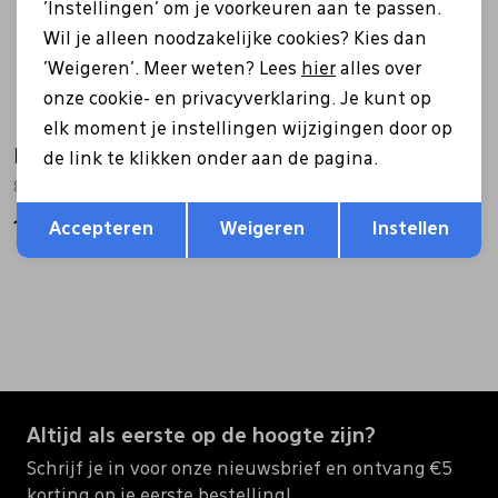
'Instellingen' om je voorkeuren aan te passen.
Wil je alleen noodzakelijke cookies? Kies dan
'Weigeren'. Meer weten? Lees
hier
alles over
onze cookie- en privacyverklaring. Je kunt op
elk moment je instellingen wijzigingen door op
Ecco
Ecco
de link te klikken onder aan de pagina.
811434 Xpedition III bruin
811434 Xpedition III zwart
Opslaan
Terug
129,99
129,99
Accepteren
Weigeren
Instellen
Altijd als eerste op de hoogte zijn?
Schrijf je in voor onze nieuwsbrief en ontvang €5
korting op je eerste bestelling!